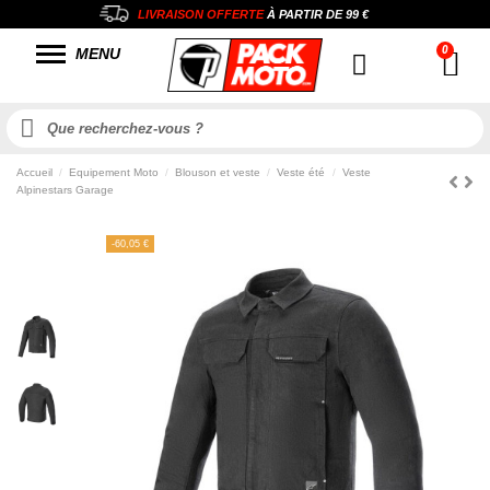
LIVRAISON OFFERTE
À PARTIR DE
99 €
MENU
Accueil
Equipement Moto
Blouson et veste
Veste été
Veste
Alpinestars Garage
-60,05 €