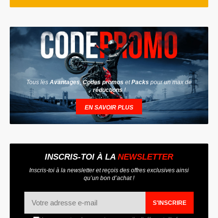
Tous les
Avantages
,
Codes promos
et
Packs
pour un max de
réductions
!
EN SAVOIR PLUS
INSCRIS-TOI À LA
NEWSLETTER
Inscris-toi à la newsletter et reçois des offres exclusives ainsi
qu’un bon d’achat !
S'INSCRIRE