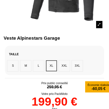
Veste Alpinestars Garage
TAILLE
S
M
L
XL
XXL
3XL
Prix public conseillé
Économie réalisé
259,95 €
-60,05 €
Votre prix PackMoto
199,90 €