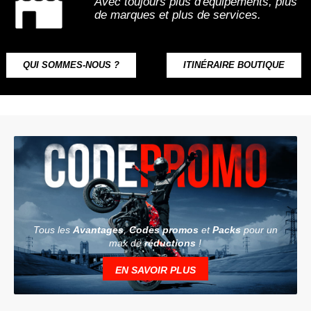
Avec toujours plus d'équipements, plus
de marques et plus de services.
QUI SOMMES-NOUS ?
ITINÉRAIRE BOUTIQUE
Tous les
Avantages
,
Codes promos
et
Packs
pour un
max de
réductions
!
EN SAVOIR PLUS