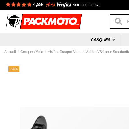
4,8
/5
Voir tous les avis
CASQUES
Accueil
Casques Moto
Visière Casque Moto
Visière VS4 pour Schubert
-50%