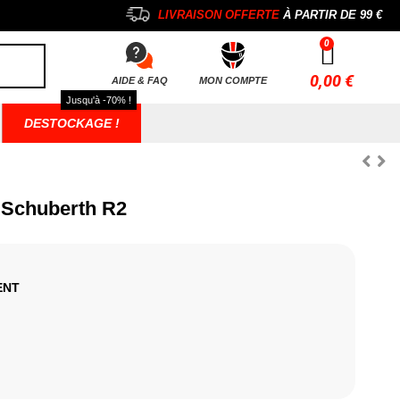
LIVRAISON OFFERTE
À PARTIR DE
99 €
0,00 €
AIDE & FAQ
MON COMPTE
Jusqu'à -70% !
DESTOCKAGE !
 Schuberth R2
ENT
gent