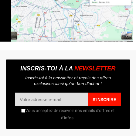
INSCRIS-TOI À LA
NEWSLETTER
Inscris-toi à la newsletter et reçois des offres
exclusives ainsi qu’un bon d’achat !
S'INSCRIRE
Vous acceptez de recevoir nos emails d'offres et
d'infos.