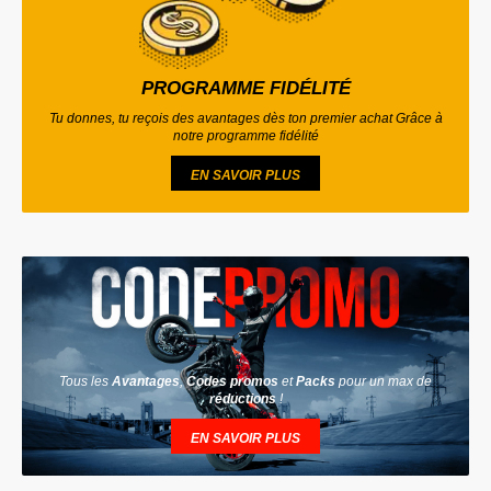
PROGRAMME FIDÉLITÉ
Tu donnes, tu reçois des avantages dès ton premier achat Grâce à
notre programme fidélité
EN SAVOIR PLUS
Tous les
Avantages
,
Codes promos
et
Packs
pour un max de
réductions
!
EN SAVOIR PLUS