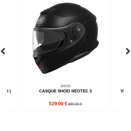
SHOEI
C 3 |
CASQUE SHOEI NEOTEC 3
VISI
529,00 €
689,00 €