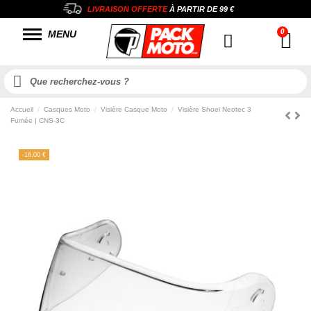
LIVRAISON OFFERTE
À PARTIR DE
99 €
MENU
Accueil
Casques Moto
Visière Casque Moto
Visière Shoei Neotec 3
Fumée | CNS-3C
-16,00 €