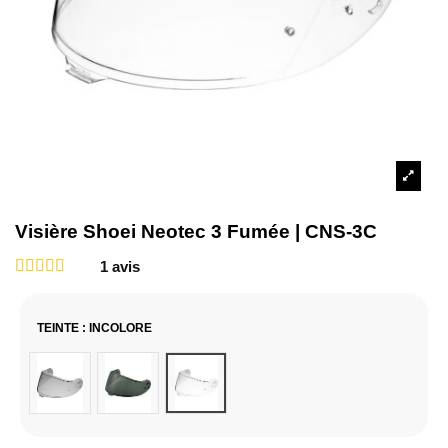
Visière Shoei Neotec 3 Fumée | CNS-3C
1
avis
TEINTE
: INCOLORE
Fumé Clair
Fumé foncé
Incolore