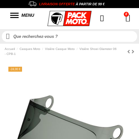
LIVRAISON OFFERTE
À PARTIR DE
99 €
MENU
Accueil
Casques Moto
Visière Casque Moto
Visière Shoei Glamster 06
- CPB-1
-24,00 €