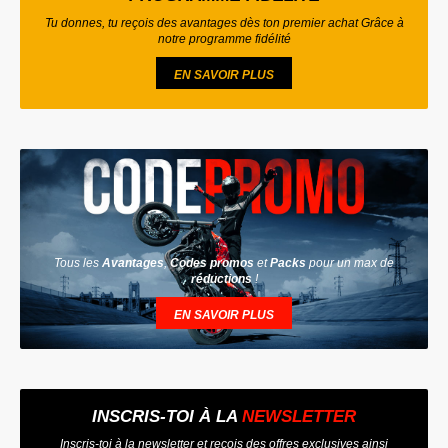
Tu donnes, tu reçois des avantages dès ton premier achat Grâce à
notre programme fidélité
EN SAVOIR PLUS
Tous les
Avantages
,
Codes promos
et
Packs
pour un max de
réductions
!
EN SAVOIR PLUS
INSCRIS-TOI À LA
NEWSLETTER
Inscris-toi à la newsletter et reçois des offres exclusives ainsi