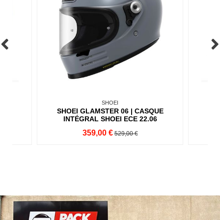
SHOEI
 06
SHOEI GLAMSTER 06 | CASQUE
CA
TC5
INTÉGRAL SHOEI ECE 22.06
NE
359,00 €
529,00 €