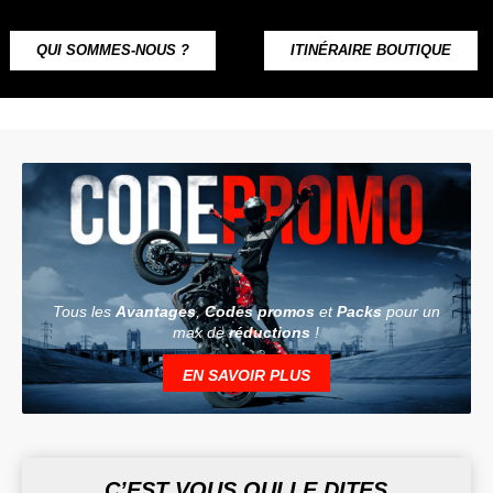
QUI SOMMES-NOUS ?
ITINÉRAIRE BOUTIQUE
Tous les
Avantages
,
Codes promos
et
Packs
pour un
max de
réductions
!
EN SAVOIR PLUS
C’EST VOUS QUI LE DITES