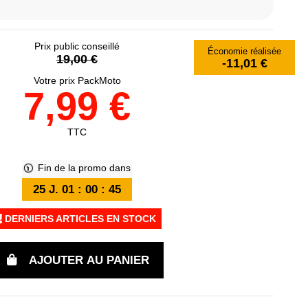
Prix public conseillé
Économie réalisée
19,00 €
-11,01 €
Votre prix PackMoto
7,99 €
TTC
Fin de la promo dans
25
J.
01
:
00
:
44
DERNIERS ARTICLES EN STOCK
AJOUTER AU PANIER