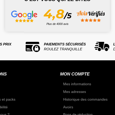
Plus de 4000 avis
S PRIX
PAIEMENTS SÉCURISÉS
ROULEZ TRANQUILLE
ONS
MON COMPTE
Mes informations
Mes adresses
 et packs
Historique des commandes
élité
Avoirs
ous ?
Bons de réduction