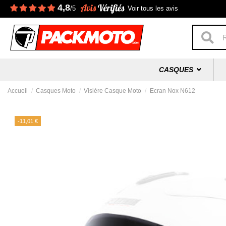
4,8
/5
Voir tous les avis
CASQUES
Accueil
Casques Moto
Visière Casque Moto
Ecran Nox N612
-11,01 €