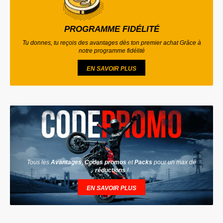
PROGRAMME FIDÉLITÉ
Tu donnes, tu reçois des avantages dès ton premier achat Grâce à
notre programme fidélité
EN SAVOIR PLUS
Tous les
Avantages
,
Codes promos
et
Packs
pour un max de
réductions
!
EN SAVOIR PLUS