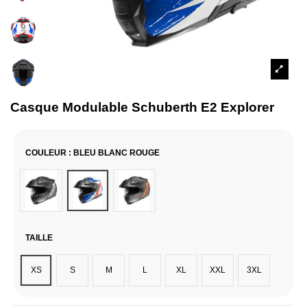
Casque Modulable Schuberth E2 Explorer
COULEUR
: BLEU BLANC ROUGE
Noir & Blanc
Bleu Blanc Rouge
Noir / Orange
TAILLE
XS
S
M
L
XL
XXL
3XL