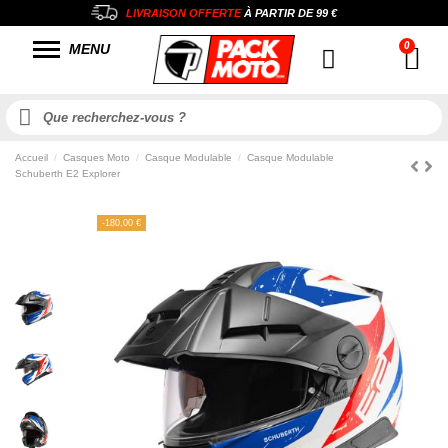
LIVRAISON OFFERTE
À PARTIR DE
99 €
MENU
Accueil
Casques Moto
Casque Modulable
Casque Modulable
Schuberth E2 Explorer
-180,00 €