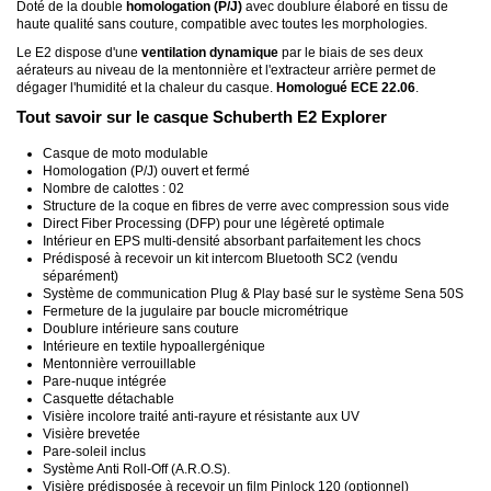
Doté de la double
homologation (P/J)
avec doublure élaboré en tissu de
haute qualité sans couture, compatible avec toutes les morphologies.
Le E2 dispose d'une
ventilation dynamique
par le biais de ses deux
aérateurs au niveau de la mentonnière et l'extracteur arrière permet de
dégager l'humidité et la chaleur du casque.
Homologué ECE 22.06
.
Tout savoir sur le casque Schuberth E2 Explorer
Casque de moto modulable
Homologation (P/J) ouvert et fermé
Nombre de calottes : 02
Structure de la coque en fibres de verre avec compression sous vide
Direct Fiber Processing (DFP) pour une légèreté optimale
Intérieur en EPS multi-densité absorbant parfaitement les chocs
Prédisposé à recevoir un kit intercom Bluetooth SC2 (vendu
séparément)
Système de communication Plug & Play basé sur le système Sena 50S
Fermeture de la jugulaire par boucle micrométrique
Doublure intérieure sans couture
Intérieure en textile hypoallergénique
Mentonnière verrouillable
Pare-nuque intégrée
Casquette détachable
Visière incolore traité anti-rayure et résistante aux UV
Visière brevetée
Pare-soleil inclus
Système Anti Roll-Off (A.R.O.S).
Visière prédisposée à recevoir un film Pinlock 120 (optionnel)