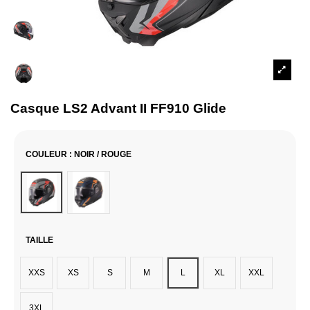
Casque LS2 Advant II FF910 Glide
COULEUR
: NOIR / ROUGE
Noir / Rouge
Noir / Orange
TAILLE
XXS
XS
S
M
L
XL
XXL
3XL