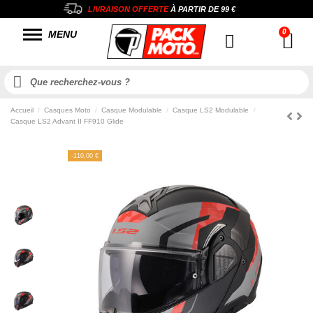
LIVRAISON OFFERTE
À PARTIR DE
99 €
MENU
Accueil
Casques Moto
Casque Modulable
Casque LS2 Modulable
Casque LS2 Advant II FF910 Glide
-110,00 €