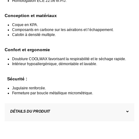
Homologation ECE 22.06 et P/J.
Conception et matériaux
Coque en KPA.
Composants en carbone sur les aérations et l’échappement.
Calotin à densité multiple.
Confort et ergonomie
Doublure COOLMAX favorisant la respirabilité et le séchage rapide.
Intérieur hypoallergénique, démontable et lavable.
Sécurité :
Jugulaire renforcée.
Fermeture par boucle métallique micrométrique.
DÉTAILS DU PRODUIT