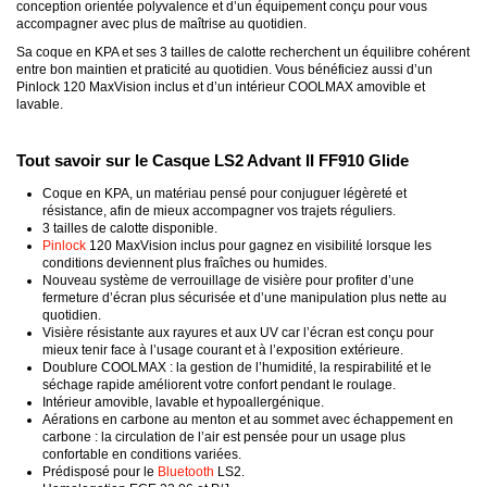
conception orientée polyvalence et d’un équipement conçu pour vous
accompagner avec plus de maîtrise au quotidien.
Sa coque en KPA et ses 3 tailles de calotte recherchent un équilibre cohérent
entre bon maintien et praticité au quotidien. Vous bénéficiez aussi d’un
Pinlock 120 MaxVision inclus et d’un intérieur COOLMAX amovible et
lavable.
Tout savoir sur le Casque LS2 Advant II FF910 Glide
Coque en KPA, un matériau pensé pour conjuguer légèreté et
résistance, afin de mieux accompagner vos trajets réguliers.
3 tailles de calotte disponible.
Pinlock
120 MaxVision inclus pour gagnez en visibilité lorsque les
conditions deviennent plus fraîches ou humides.
Nouveau système de verrouillage de visière pour profiter d’une
fermeture d’écran plus sécurisée et d’une manipulation plus nette au
quotidien.
Visière résistante aux rayures et aux UV car l’écran est conçu pour
mieux tenir face à l’usage courant et à l’exposition extérieure.
Doublure COOLMAX : la gestion de l’humidité, la respirabilité et le
séchage rapide améliorent votre confort pendant le roulage.
Intérieur amovible, lavable et hypoallergénique.
Aérations en carbone au menton et au sommet avec échappement en
carbone : la circulation de l’air est pensée pour un usage plus
confortable en conditions variées.
Prédisposé pour le
Bluetooth
LS2.