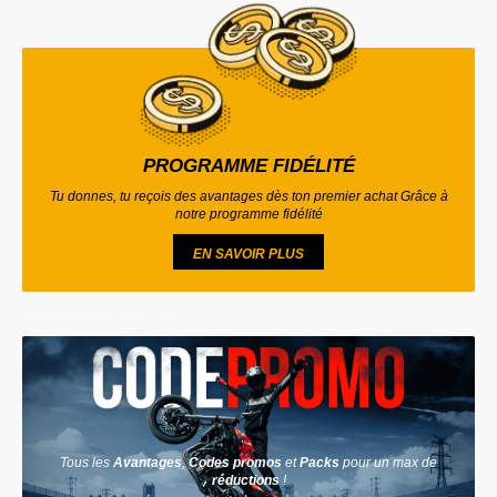
PROGRAMME FIDÉLITÉ
Tu donnes, tu reçois des avantages dès ton premier achat Grâce à
notre programme fidélité
EN SAVOIR PLUS
Tous les
Avantages
,
Codes promos
et
Packs
pour un max de
réductions
!