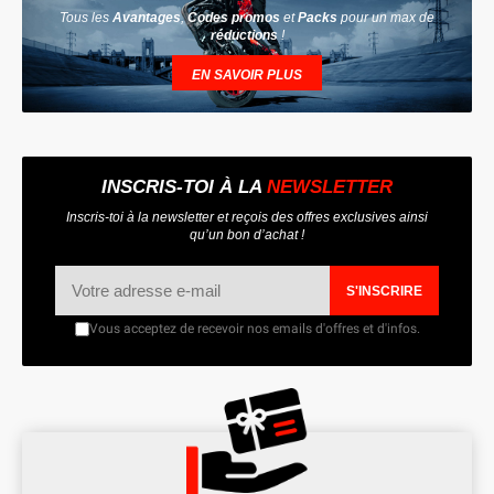
Tous les
Avantages
,
Codes promos
et
Packs
pour un max de
réductions
!
EN SAVOIR PLUS
INSCRIS-TOI À LA
NEWSLETTER
Inscris-toi à la newsletter et reçois des offres exclusives ainsi
qu’un bon d’achat !
S'INSCRIRE
Vous acceptez de recevoir nos emails d'offres et d'infos.