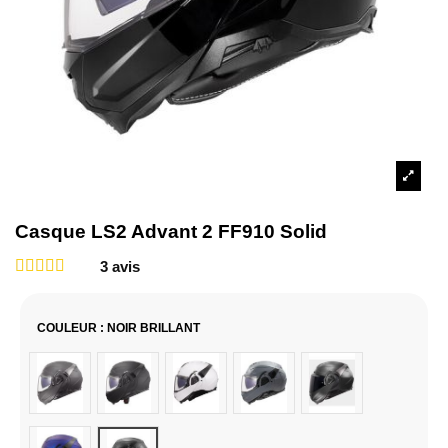
Casque LS2 Advant 2 FF910 Solid
3
avis
COULEUR
: NOIR BRILLANT
Gris
Noir Mat
Blanc
Gris Nardo
Titanium
Bleu Navy
Noir Brillant