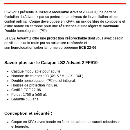
LS2
vous présente le
Casque Modulable Advant 2 FF910
, une parfaite
évolution du Advant-x par sa perfection au niveau de la ventilation et son
confort optimal. Coque développée en KPA+, un mix de fibre de composite et
d'une bande en carbone pour une
résistance
et une
légèreté maximale
.
Double homologation (P/J).
Le
LS2 Advant 2
offre une
protection irréprochable
dont vous avez besoin
en ville ou sur la route par sa
structure renforcée
et
son
homologation
selon la norme européenne
ECE 22-06
.
Savoir plus sur le Casque LS2 Advant 2 FF910
Casque modulable pour adulte.
Nombre de calottes : 03 (XS-S / M-L / XL-3XL).
Double homologation (P/J) jet et intégral.
Housse de protection incluse.
Certifié ECE 22-06.
Poids : 1750 g (±50 g).
Garantie : 05 ans.
Conception et sécurité :
Coque en KPA+ avec bande en fibre de carbone assurant robustesse
et légèreté.