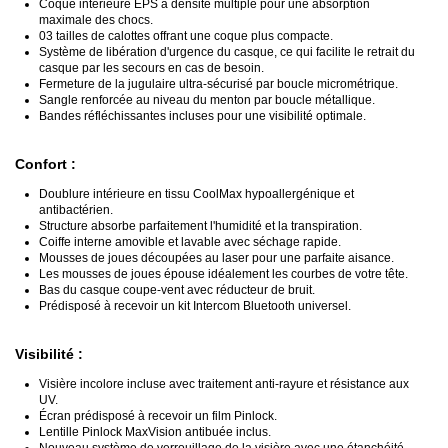
Coque intérieure EPS à densité multiple pour une absorption
maximale des chocs.
03 tailles de calottes offrant une coque plus compacte.
Système de libération d'urgence du casque, ce qui facilite le retrait du
casque par les secours en cas de besoin.
Fermeture de la jugulaire ultra-sécurisé par boucle micrométrique.
Sangle renforcée au niveau du menton par boucle métallique.
Bandes réfléchissantes incluses pour une visibilité optimale.
Confort :
Doublure intérieure en tissu CoolMax hypoallergénique et
antibactérien.
Structure absorbe parfaitement l'humidité et la transpiration.
Coiffe interne amovible et lavable avec séchage rapide.
Mousses de joues découpées au laser pour une parfaite aisance.
Les mousses de joues épouse idéalement les courbes de votre tête.
Bas du casque coupe-vent avec réducteur de bruit.
Prédisposé à recevoir un kit Intercom Bluetooth universel.
Visibilité :
Visière incolore incluse avec traitement anti-rayure et résistance aux
UV.
Écran prédisposé à recevoir un film Pinlock.
Lentille Pinlock MaxVision antibuée inclus.