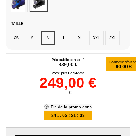
TAILLE
XS
S
M
L
XL
XXL
3XL
Prix public conseillé
Économie réalisé
339,00 €
-90,00 €
Votre prix PackMoto
249,00 €
TTC
Fin de la promo dans
24
J.
05
:
21
:
32