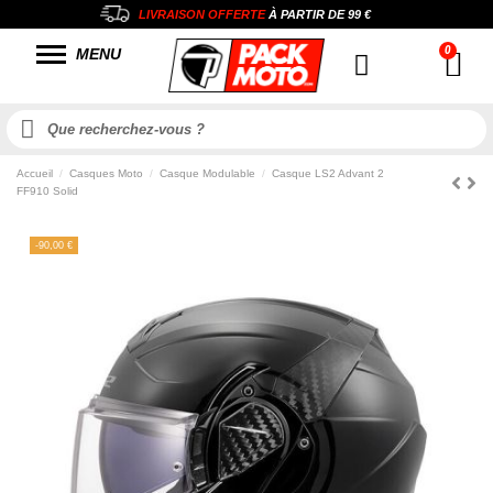
LIVRAISON OFFERTE
À PARTIR DE
99 €
MENU
Accueil
Casques Moto
Casque Modulable
Casque LS2 Advant 2
FF910 Solid
-90,00 €