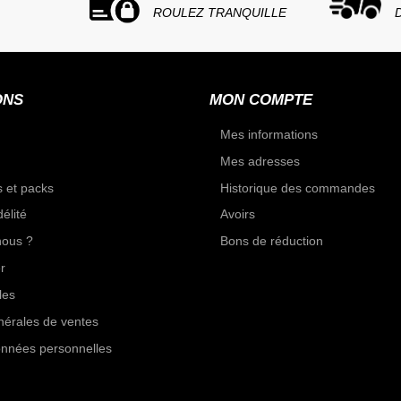
ROULEZ TRANQUILLE
ONS
MON COMPTE
Mes informations
Mes adresses
 et packs
Historique des commandes
élité
Avoirs
ous ?
Bons de réduction
r
les
nérales de ventes
onnées personnelles