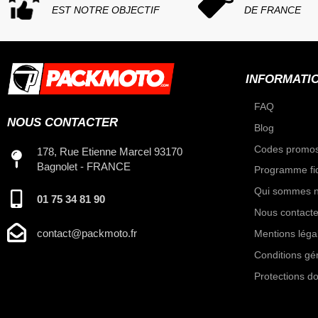
EST NOTRE OBJECTIF
DE FRANCE
INFORMATI
FAQ
NOUS CONTACTER
Blog
Codes promos
178, Rue Etienne Marcel 93170
Bagnolet - FRANCE
Programme fid
Qui sommes n
01 75 34 81 90
Nous contacte
contact@packmoto.fr
Mentions léga
Conditions gé
Protections d