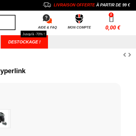
LIVRAISON OFFERTE
À PARTIR DE
99 €
0,00 €
AIDE & FAQ
MON COMPTE
Jusqu'à -70% !
DESTOCKAGE !
yperlink
Gris Nardo