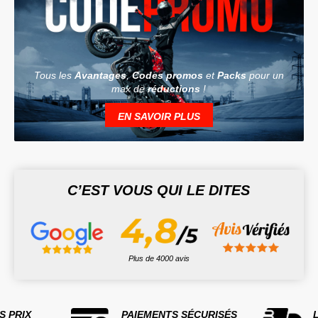
Tous les
Avantages
,
Codes promos
et
Packs
pour un
max de
réductions
!
EN SAVOIR PLUS
C’EST VOUS QUI LE DITES
Plus de 4000 avis
S PRIX
PAIEMENTS SÉCURISÉS