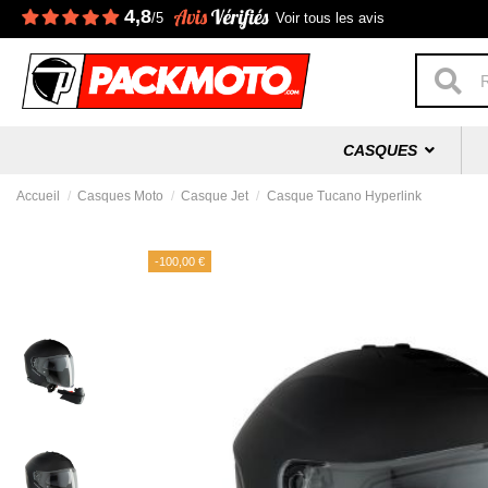
4,8
/5
Voir tous les avis
CASQUES
Accueil
Casques Moto
Casque Jet
Casque Tucano Hyperlink
-100,00 €