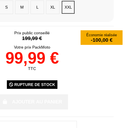
S
M
L
XL
XXL
Prix public conseillé
Économie réalisée
199,99 €
-100,00 €
Votre prix PackMoto
99,99 €
TTC
RUPTURE DE STOCK
AJOUTER AU PANIER