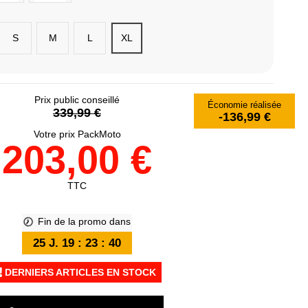
S
M
L
XL
Prix public conseillé
Économie réalisée
339,99 €
-136,99 €
Votre prix PackMoto
203,00 €
TTC
Fin de la promo dans
25
J.
19
:
23
:
39
DERNIERS ARTICLES EN STOCK