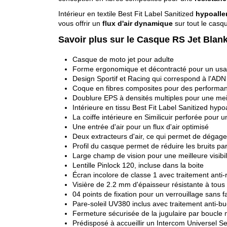
Intérieur en textile Best Fit Label Sanitized
hypoalle
vous offrir un
flux d'air dynamique
sur tout le casq
Savoir plus sur le Casque RS Jet Blan
Casque de moto jet pour adulte
Forme ergonomique et décontracté pour un usag
Design Sportif et Racing qui correspond à l'AD
Coque en fibres composites pour des performan
Doublure EPS à densités multiples pour une mei
Intérieure en tissu Best Fit Label Sanitized hypo
La coiffe intérieure en Similicuir perforée pour u
Une entrée d'air pour un flux d'air optimisé
Deux extracteurs d'air, ce qui permet de dégager 
Profil du casque permet de réduire les bruits para
Large champ de vision pour une meilleure visibili
Lentille Pinlock 120, incluse dans la boite
Écran incolore de classe 1 avec traitement anti-
Visière de 2.2 mm d'épaisseur résistante à tous 
04 points de fixation pour un verrouillage sans fa
Pare-soleil UV380 inclus avec traitement anti-bu
Fermeture sécurisée de la jugulaire par boucle
Prédisposé à accueillir un Intercom Universel 