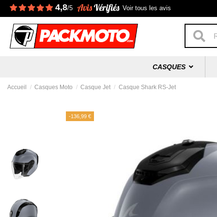
4,8
/5
Voir tous les avis
CASQUES
Accueil
Casques Moto
Casque Jet
Casque Shark RS-Jet
-136,99 €