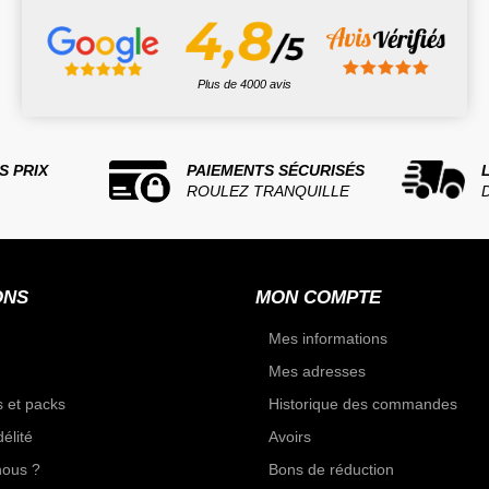
Plus de 4000 avis
S PRIX
PAIEMENTS SÉCURISÉS
ROULEZ TRANQUILLE
ONS
MON COMPTE
Mes informations
Mes adresses
 et packs
Historique des commandes
élité
Avoirs
ous ?
Bons de réduction