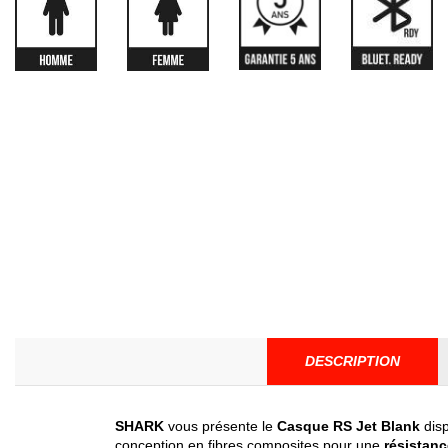
DESCRIPTION
SHARK
vous présente le
Casque RS Jet Blank
disp
conception en fibres composites pour une
résistan