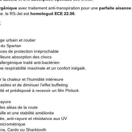
rgénique
avec traitement anti-transpiration pour une
parfaite aisance
ue. le RS-Jet est
homologué ECE 22.06
.
k
e urbain et routier
N du Spartan
ces de protection irréprochable
lleure absorption des chocs
allergénique traité anti-bactérien
ne respirabilité maximale et un confort inégalé.
la chaleur et l'humidité intérieure
sites et de diminuer l'effet buffeting
té et prédisposé à recevoir un film Pinlock
rayure
les aléas de la route
ille et une stabilité améliorée
ée, anti-rayure et résistance aux UV
 micrométrique
Sena, Cardo ou Sharktooth