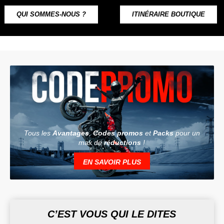
QUI SOMMES-NOUS ?
ITINÉRAIRE BOUTIQUE
Tous les
Avantages
,
Codes promos
et
Packs
pour un
max de
réductions
!
EN SAVOIR PLUS
C’EST VOUS QUI LE DITES