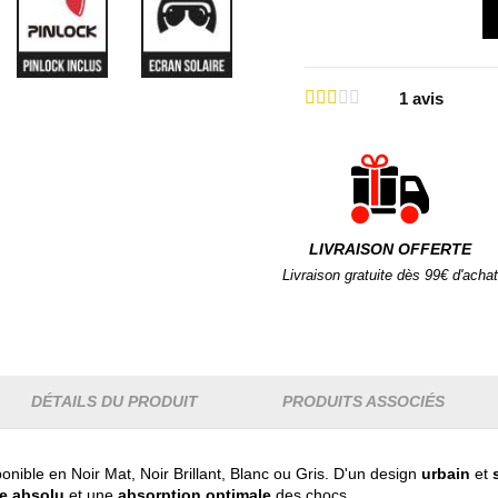
1
avis
LIVRAISON OFFERTE
Livraison gratuite dès 99€ d'achat
DÉTAILS DU PRODUIT
PRODUITS ASSOCIÉS
onible en Noir Mat, Noir Brillant, Blanc ou Gris. D'un design
urbain
et
ce absolu
et une
absorption optimale
des chocs.