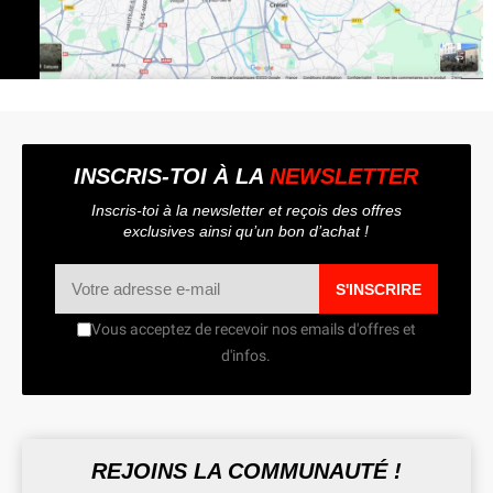
INSCRIS-TOI À LA
NEWSLETTER
Inscris-toi à la newsletter et reçois des offres
exclusives ainsi qu’un bon d’achat !
S'INSCRIRE
Vous acceptez de recevoir nos emails d'offres et
d'infos.
REJOINS LA COMMUNAUTÉ !