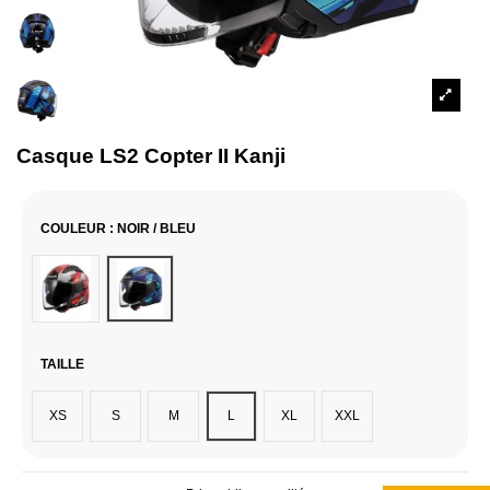
Casque LS2 Copter II Kanji
COULEUR
: NOIR / BLEU
Anthracite / Rouge
Noir / Bleu
TAILLE
XS
S
M
L
XL
XXL