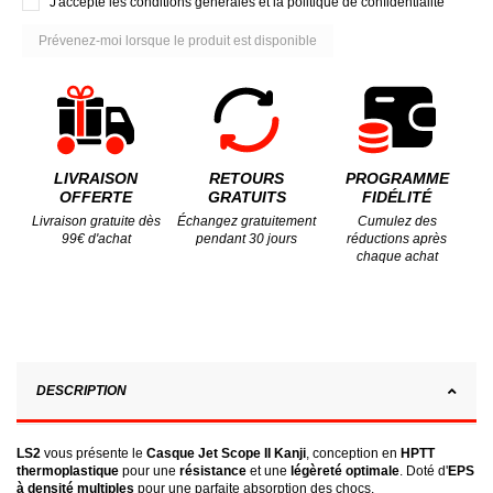
J'accepte les conditions générales et la politique de confidentialité
LIVRAISON
RETOURS
PROGRAMME
OFFERTE
GRATUITS
FIDÉLITÉ
Livraison gratuite dès
Échangez gratuitement
Cumulez des
99€ d'achat
pendant 30 jours
réductions après
chaque achat
DESCRIPTION
LS2
vous présente le
Casque Jet Scope II Kanji
, conception en
HPTT
thermoplastique
pour une
résistance
et une
légèreté optimale
. Doté d'
EPS
à densité multiples
pour une parfaite absorption des chocs.