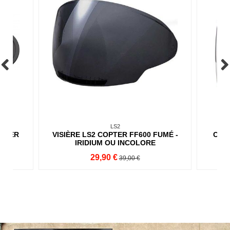
LS2
OPTER
VISIÈRE LS2 COPTER FF600 FUMÉ -
CASQ
IRIDIUM OU INCOLORE
29,90 €
39,00 €