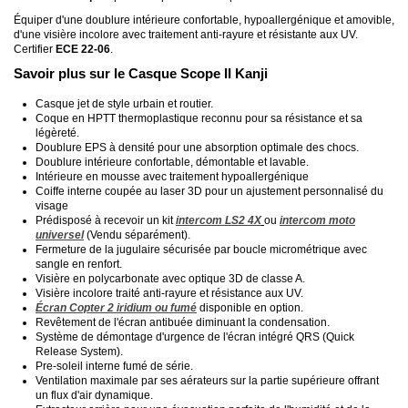
Équiper d'une doublure intérieure confortable, hypoallergénique et amovible,
d'une visière incolore avec traitement anti-rayure et résistante aux UV.
Certifier
ECE 22-06
.
Savoir plus sur le Casque Scope II Kanji
Casque jet de style urbain et routier.
Coque en HPTT thermoplastique reconnu pour sa résistance et sa
légèreté.
Doublure EPS à densité pour une absorption optimale des chocs.
Doublure intérieure confortable, démontable et lavable.
Intérieure en mousse avec traitement hypoallergénique
Coiffe interne coupée au laser 3D pour un ajustement personnalisé du
visage
Prédisposé à recevoir un kit
intercom LS2 4X
ou
intercom moto
universel
(Vendu séparément).
Fermeture de la jugulaire sécurisée par boucle micrométrique avec
sangle en renfort.
Visière en polycarbonate avec optique 3D de classe A.
Visière incolore traité anti-rayure et résistance aux UV.
Écran Copter 2 iridium ou fumé
disponible en option.
Revêtement de l'écran antibuée diminuant la condensation.
Système de démontage d'urgence de l'écran intégré QRS (Quick
Release System).
Pre-soleil interne fumé de série.
Ventilation maximale par ses aérateurs sur la partie supérieure offrant
un flux d'air dynamique.