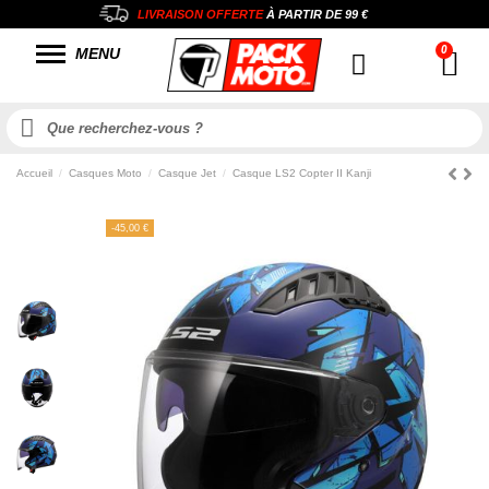
LIVRAISON OFFERTE
À PARTIR DE
99 €
MENU
Accueil
Casques Moto
Casque Jet
Casque LS2 Copter II Kanji
-45,00 €