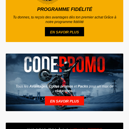
PROGRAMME FIDÉLITÉ
Tu donnes, tu reçois des avantages dès ton premier achat Grâce à
notre programme fidélité
EN SAVOIR PLUS
Tous les
Avantages
,
Codes promos
et
Packs
pour un max de
réductions
!
EN SAVOIR PLUS