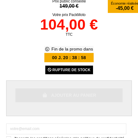
Prix public conseillé
Économie réalisé
149,00 €
-45,00 €
Votre prix PackMoto
104,00 €
TTC
Fin de la promo dans
00
J.
20
:
38
:
57
RUPTURE DE STOCK
AJOUTER AU PANIER