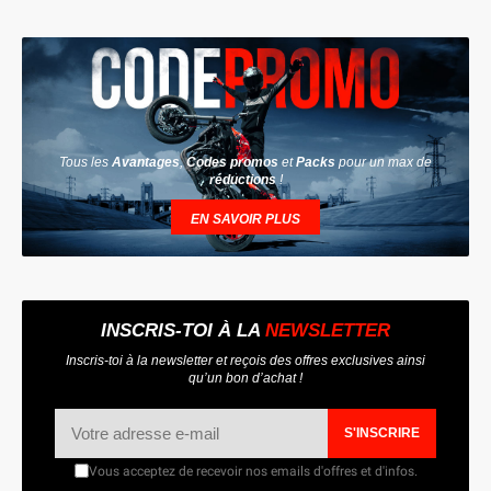
Tous les
Avantages
,
Codes promos
et
Packs
pour un max de
réductions
!
EN SAVOIR PLUS
INSCRIS-TOI À LA
NEWSLETTER
Inscris-toi à la newsletter et reçois des offres exclusives ainsi
qu’un bon d’achat !
S'INSCRIRE
Vous acceptez de recevoir nos emails d'offres et d'infos.