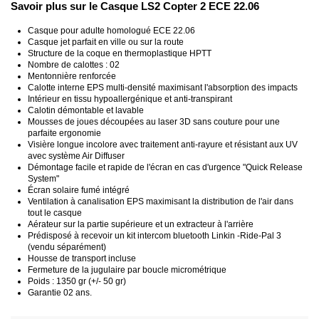
Savoir plus sur le Casque LS2 Copter 2 ECE 22.06
Casque pour adulte homologué ECE 22.06
Casque jet parfait en ville ou sur la route
Structure de la coque en thermoplastique HPTT
Nombre de calottes : 02
Mentonnière renforcée
Calotte interne EPS multi-densité maximisant l'absorption des impacts
Intérieur en tissu hypoallergénique et anti-transpirant
Calotin démontable et lavable
Mousses de joues découpées au laser 3D sans couture pour une
parfaite ergonomie
Visière longue incolore avec traitement anti-rayure et résistant aux UV
avec système Air Diffuser
Démontage facile et rapide de l'écran en cas d'urgence "Quick Release
System"
Écran solaire fumé intégré
Ventilation à canalisation EPS maximisant la distribution de l'air dans
tout le casque
Aérateur sur la partie supérieure et un extracteur à l'arrière
Prédisposé à recevoir un kit intercom bluetooth Linkin -Ride-Pal 3
(vendu séparément)
Housse de transport incluse
Fermeture de la jugulaire par boucle micrométrique
Poids : 1350 gr (+/- 50 gr)
Garantie 02 ans.