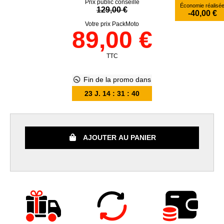
Prix public conseillé
Économie réalisé
129,00 €
-40,00 €
Votre prix PackMoto
89,00 €
TTC
Fin de la promo dans
23
J.
14
:
31
:
39
AJOUTER AU PANIER