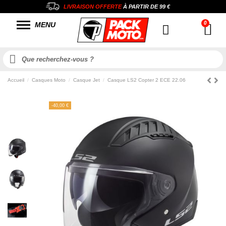
LIVRAISON OFFERTE
À PARTIR DE
99 €
MENU
Accueil
Casques Moto
Casque Jet
Casque LS2 Copter 2 ECE 22.06
-40,00 €