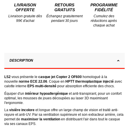
LIVRAISON
RETOURS
PROGRAMME
OFFERTE
GRATUITS
FIDÉLITÉ
Livraison gratuite dès
Échangez gratuitement
Cumulez des
99€ d'achat
pendant 30 jours
réductions après
chaque achat
DESCRIPTION
LS2
vous présente le
casque jet Copter 2 OF600
homologué à la
nouvelle
norme ECE 22.06
. Coque en
HPTT thermoplastique injecté
avec
calotte interne
EPS multi-densité
pour absorption efficiente des chocs.
Équiper d'un
intérieur hypoallergénique
et anti-transpirant, pour un confort
optimal, les mousses de joues découpées au laser 3D maximisant
l'ergonomie.
La
visière incolore
et longue offre un large champ de vision et traité anti-
rayure et anti-UV. Par sa ventilation supérieure et son extracteur arrière, cela
permet de
maximiser la ventilation
en distribuant l'air dans tout le casque
via ses canaux EPS.