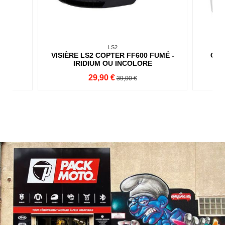
LS2
NJI
VISIÈRE LS2 COPTER FF600 FUMÉ -
CAS
IRIDIUM OU INCOLORE
29,90 €
39,00 €