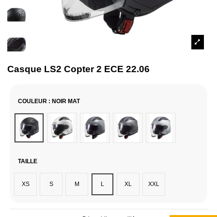
Casque LS2 Copter 2 ECE 22.06
COULEUR
: NOIR MAT
Noir Mat
Blanc
Gris Nardo
Titanium
Argent
TAILLE
XS
S
M
L
XL
XXL