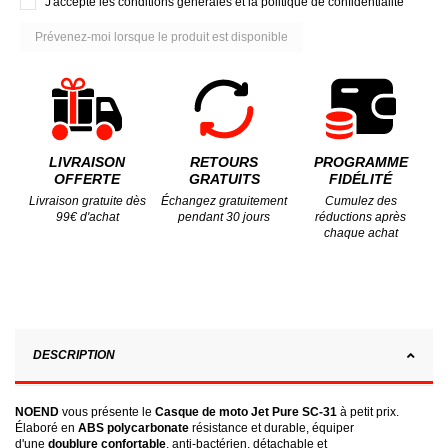
J'accepte les conditions générales et la politique de confidentialité
LIVRAISON
RETOURS
PROGRAMME
OFFERTE
GRATUITS
FIDÉLITÉ
Livraison gratuite dès
Échangez gratuitement
Cumulez des
99€ d'achat
pendant 30 jours
réductions après
chaque achat
DESCRIPTION
NOEND
vous présente le
Casque de moto Jet Pure SC-31
à petit prix.
Élaboré en
ABS polycarbonate
résistance et durable, équiper
d'une
doublure confortable
, anti-bactérien, détachable et