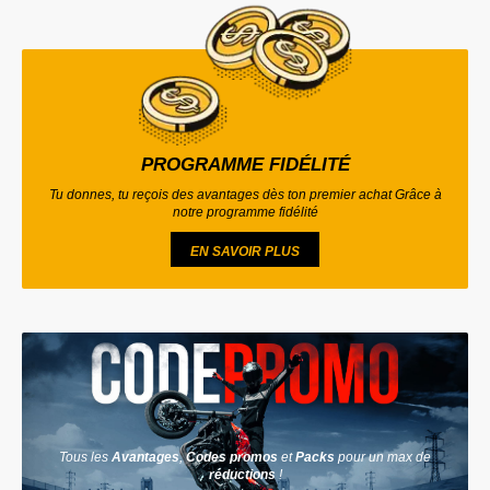
PROGRAMME FIDÉLITÉ
Tu donnes, tu reçois des avantages dès ton premier achat Grâce à
notre programme fidélité
EN SAVOIR PLUS
Tous les
Avantages
,
Codes promos
et
Packs
pour un max de
réductions
!