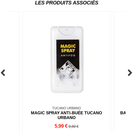
LES PRODUITS ASSOCIÉS
TUCANO URBANO
FT
MAGIC SPRAY ANTI-BUÉE TUCANO
BAND
URBANO
5,99 €
9,90 €