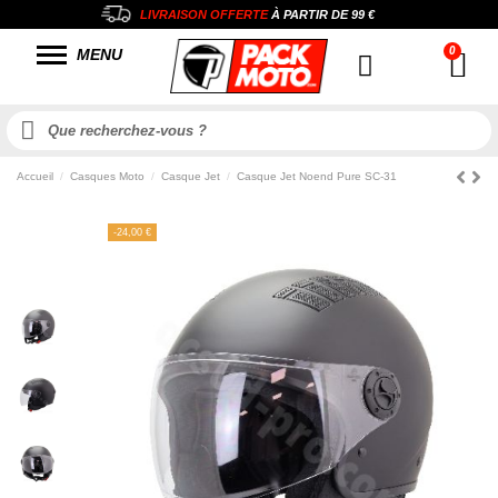
LIVRAISON OFFERTE
À PARTIR DE
99 €
MENU
Accueil
Casques Moto
Casque Jet
Casque Jet Noend Pure SC-31
-24,00 €