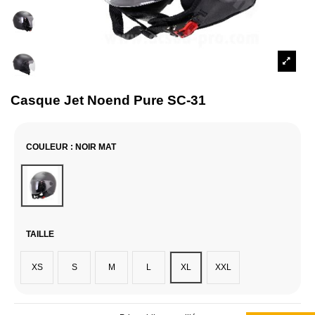
Casque Jet Noend Pure SC-31
COULEUR
: NOIR MAT
Noir Mat
TAILLE
XS
S
M
L
XL
XXL