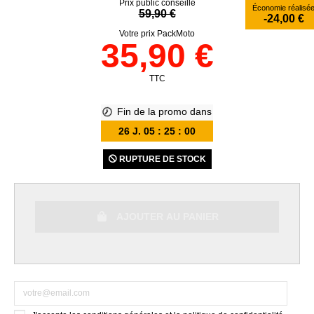
Prix public conseillé
Économie réalisé
59,90 €
-24,00 €
Votre prix PackMoto
35,90 €
TTC
Fin de la promo dans
26
J.
05
:
24
:
59
RUPTURE DE STOCK
AJOUTER AU PANIER