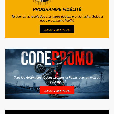
PROGRAMME FIDÉLITÉ
Tu donnes, tu reçois des avantages dès ton premier achat Grâce à
notre programme fidélité
EN SAVOIR PLUS
Tous les
Avantages
,
Codes promos
et
Packs
pour un max de
réductions
!
EN SAVOIR PLUS