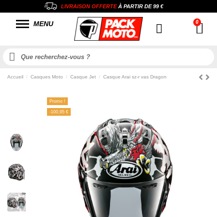
LIVRAISON OFFERTE
À PARTIR DE
99 €
MENU
Accueil
Casques Moto
Casque Jet
Casque Arai sz-r vas Dragon
Promo !
-100,95 €