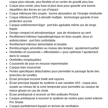
coque plus robuste, plus flexible et un centre de gravité plus bas
Coque plus ronde, plus lisse et plus dure pour garantir une bonne
répartition des forces en cas d’impact
Coque intérieure très souple : bonne absorption de l’énergie résiduelle
Coque intérieure EPS à densité multiple : technologie garante d’une
protection accrue
Casque extrêmement léger : port très agréable même sur de longs
trajets
Design compact et aérodynamique : pas de résistance au vent
Revêtement intérieur hypoallergénique en tissu souple, doux et
antimicrobien : port très confortable
Revêtement intérieur démontable et lavable
Rembourrages amovibles au niveau des tempes : ajustement parfait
Oreillettes et coussinets « effeuillables » pour optimiser l’ajustement
dans le casque
Oreillettes remplaçables
Coussinets de joue en mousse imperméable
Casque bien insonorisé
Fentes spécifiques détachables pour permettre le passage facile des
branches de lunettes
Écran principal incolore traité anti-rayures
Écran principal équipé du système à axe variable VAS : coque plus
souple au niveau de la zone temporale pour permettre au casque de
mieux glisser en cas de chute
Écran prédisposé à recevoir un film antibuée Pinlock
Casque prédisposé à recevoir le système de visière pare-soleil externe
Pro Shade
Casque parfaitement équipé en termes de ventilation