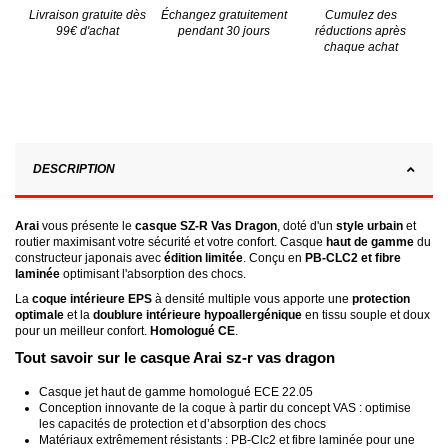
Livraison gratuite dès
Échangez gratuitement
Cumulez des
99€ d'achat
pendant 30 jours
réductions après
chaque achat
DESCRIPTION
Arai
vous présente le
casque SZ-R Vas Dragon
, doté d'un
style urbain
et
routier maximisant votre sécurité et votre confort. Casque
haut de gamme
du
constructeur japonais avec
édition limitée
. Conçu en
PB-CLC2 et fibre
laminée
optimisant l'absorption des chocs.
La
coque intérieure EPS
à densité multiple vous apporte une
protection
optimale
et la
doublure intérieure hypoallergénique
en tissu souple et doux
pour un meilleur confort.
Homologué CE
.
Tout savoir sur le casque Arai sz-r vas dragon
Casque jet haut de gamme homologué ECE 22.05
Conception innovante de la coque à partir du concept VAS : optimise
les capacités de protection et d’absorption des chocs
Matériaux extrêmement résistants : PB-Clc2 et fibre laminée pour une