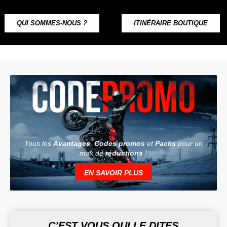
QUI SOMMES-NOUS ?
ITINÉRAIRE BOUTIQUE
Tous les
Avantages
,
Codes promos
et
Packs
pour un
max de
réductions
!
EN SAVOIR PLUS
C’EST VOUS QUI LE DITES