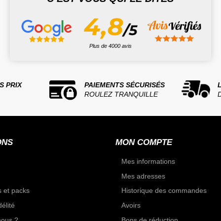
Plus de 4000 avis
S PRIX
PAIEMENTS SÉCURISÉS
ROULEZ TRANQUILLE
ONS
MON COMPTE
Mes informations
Mes adresses
 et packs
Historique des commandes
élité
Avoirs
ous ?
Bons de réduction