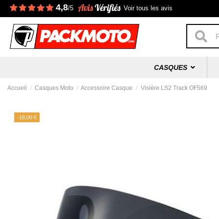
4,8
/5
Voir tous les avis
CASQUES
Accueil
Casques Moto
Accessoire Casque
Visière LS2 Track OF569
-18,00 €