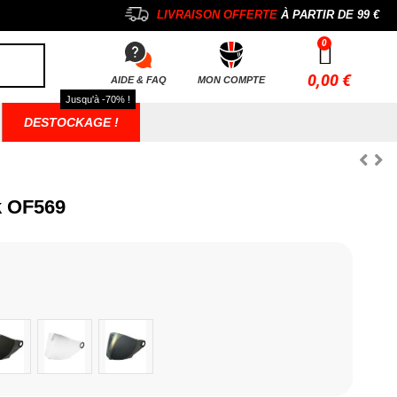
LIVRAISON OFFERTE
À PARTIR DE
99 €
0,00 €
AIDE & FAQ
MON COMPTE
Jusqu'à -70% !
DESTOCKAGE !
k OF569
eu
Iridium Argent
Incolore
Iridium OR