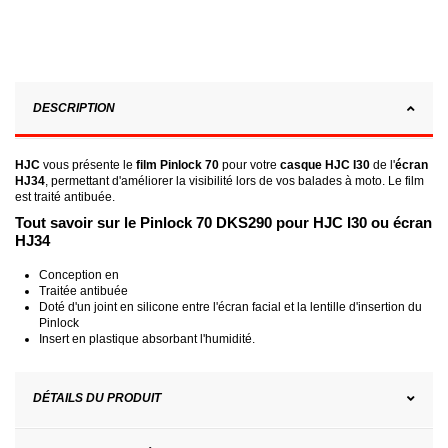
DESCRIPTION
HJC
vous présente le
film Pinlock 70
pour votre
casque HJC I30
de l'
écran
HJ34
, permettant d'améliorer la visibilité lors de vos balades à moto. Le film
est traité antibuée.
Tout savoir sur le Pinlock 70 DKS290 pour HJC I30 ou écran
HJ34
Conception en
Traitée antibuée
Doté d'un joint en silicone entre l'écran facial et la lentille d'insertion du
Pinlock
Insert en plastique absorbant l'humidité.
DÉTAILS DU PRODUIT