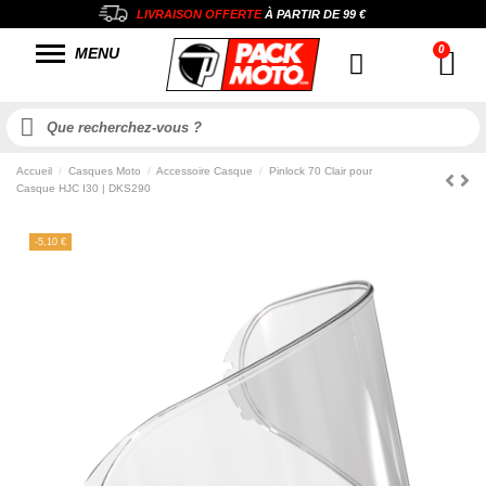
LIVRAISON OFFERTE
À PARTIR DE
99 €
MENU
Accueil
Casques Moto
Accessoire Casque
Pinlock 70 Clair pour
Casque HJC I30 | DKS290
-5,10 €