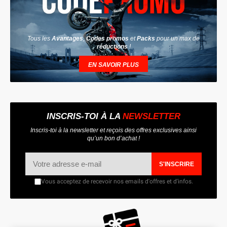
Tous les
Avantages
,
Codes promos
et
Packs
pour un max de
réductions
!
EN SAVOIR PLUS
INSCRIS-TOI À LA
NEWSLETTER
Inscris-toi à la newsletter et reçois des offres exclusives ainsi
qu’un bon d’achat !
S'INSCRIRE
Vous acceptez de recevoir nos emails d'offres et d'infos.