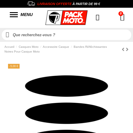
LIVRAISON OFFERTE
À PARTIR DE
99 €
MENU
Accueil
Casques Moto
Accessoire Casque
Bandes Réfléchissantes
Noires Pour Casque Moto
-5,00 €