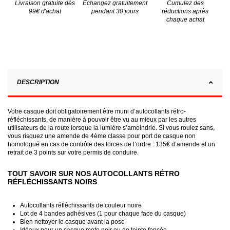
Livraison gratuite dès
Échangez gratuitement
Cumulez des
99€ d'achat
pendant 30 jours
réductions après
chaque achat
DESCRIPTION
Votre casque doit obligatoirement être muni d’autocollants rétro-
réfléchissants, de manière à pouvoir être vu au mieux par les autres
utilisateurs de la route lorsque la lumière s’amoindrie. Si vous roulez sans,
vous risquez une amende de 4ème classe pour port de casque non
homologué en cas de contrôle des forces de l’ordre : 135€ d’amende et un
retrait de 3 points sur votre permis de conduire.
TOUT SAVOIR SUR NOS AUTOCOLLANTS RÉTRO
RÉFLÉCHISSANTS NOIRS
Autocollants réfléchissants de couleur noire
Lot de 4 bandes adhésives (1 pour chaque face du casque)
Bien nettoyer le casque avant la pose
Idéaux pour un casque moto noir ou de teinte foncée