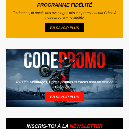
PROGRAMME FIDÉLITÉ
Tu donnes, tu reçois des avantages dès ton premier achat Grâce à
notre programme fidélité
EN SAVOIR PLUS
Tous les
Avantages
,
Codes promos
et
Packs
pour un max de
réductions
!
EN SAVOIR PLUS
INSCRIS-TOI À LA
NEWSLETTER