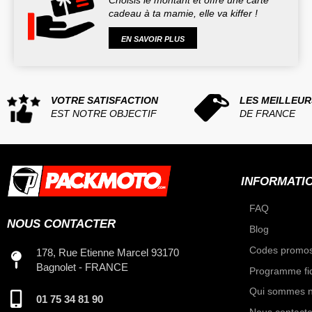
Choisis le montant et offre une carte
cadeau à ta mamie, elle va kiffer !
EN SAVOIR PLUS
VOTRE SATISFACTION
LES MEILLEUR
EST NOTRE OBJECTIF
DE FRANCE
INFORMATI
FAQ
NOUS CONTACTER
Blog
Codes promos
178, Rue Etienne Marcel 93170
Bagnolet - FRANCE
Programme fid
Qui sommes n
01 75 34 81 90