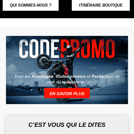
QUI SOMMES-NOUS ?
ITINÉRAIRE BOUTIQUE
Tous les
Avantages
,
Codes promos
et
Packs
pour un
max de
réductions
!
EN SAVOIR PLUS
C’EST VOUS QUI LE DITES