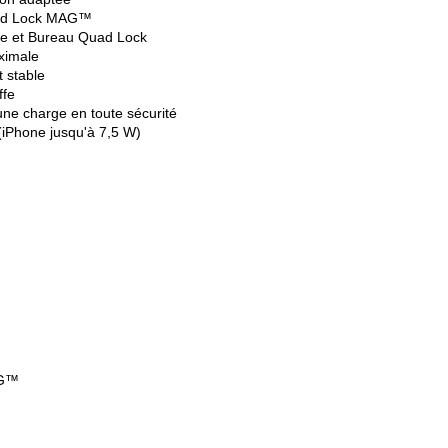
uad Lock MAG™
re et Bureau Quad Lock
aximale
 stable
ffe
une charge en toute sécurité
(iPhone jusqu'à 7,5 W)
AG™