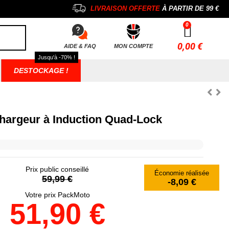
LIVRAISON OFFERTE
À PARTIR DE
99 €
0,00 €
AIDE & FAQ
MON COMPTE
Jusqu'à -70% !
DESTOCKAGE !
hargeur à Induction Quad-Lock
Prix public conseillé
Économie réalisée
59,99 €
-8,09 €
Votre prix PackMoto
51,90 €