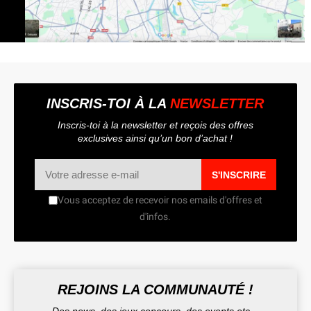
INSCRIS-TOI À LA
NEWSLETTER
Inscris-toi à la newsletter et reçois des offres
exclusives ainsi qu’un bon d’achat !
S'INSCRIRE
Vous acceptez de recevoir nos emails d'offres et
d'infos.
REJOINS LA COMMUNAUTÉ !