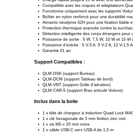
Compatible avec les coques et adaptateurs Q
Fonctionne uniquement avec les supports Voitu
Boîtier en nylon renforcé pour une durabilité m
Aimants néodyme 52H pour une fixation fiable et
Protection thermique avancée contre la surchau
Détection intelligente des corps étrangers pour 
Puissance de sortie : 5 W, 7,5 W, 10 W et 15 W 
Puissance d’entrée : 5 V-3 A, 9 V-2 A, 12 V-1,5 A
Garantie 01 an
Support Compatibles :
QLM-DSK (support Bureau)
QLM-DCM (support Tableau de bord)
QLM-VNT (support Grille d'aération)
QLM-CAR-5 (support Bras articulé Voiture)
Inclus dans la boite
1 x tête de chargeur à induction Quad Lock M
1 x clé hexagonale de 3 mm finition zinc noir
1 x vis M5 x 20 mm noire
1 x câble USB-C vers USB-A de 1,5 m