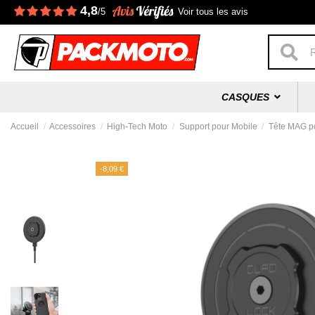
4,8
/5
Voir tous les avis
CASQUES
Accueil
Accessoires
High-Tech Moto
Support pour Mobile
Tête MAG po
-8,09 €