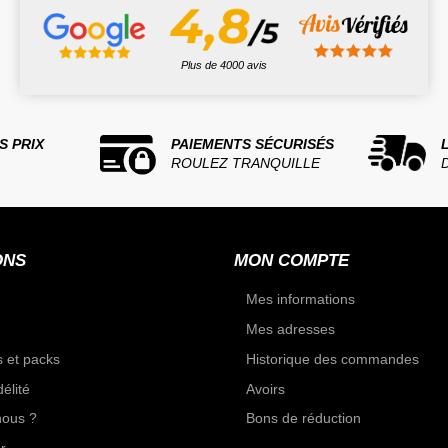
Plus de 4000 avis
S PRIX
PAIEMENTS SÉCURISÉS
ROULEZ TRANQUILLE
ONS
MON COMPTE
Mes informations
Mes adresses
 et packs
Historique des commandes
élité
Avoirs
ous ?
Bons de réduction