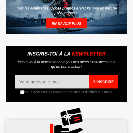
Tous les
Avantages
,
Codes promos
et
Packs
pour un max de
réductions
!
EN SAVOIR PLUS
INSCRIS-TOI À LA
NEWSLETTER
Inscris-toi à la newsletter et reçois des offres exclusives ainsi
qu’un bon d’achat !
S'INSCRIRE
Vous acceptez de recevoir nos emails d'offres et d'infos.