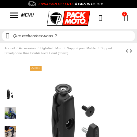
LIVRAISON OFFERTE
À PARTIR DE
99 €
MENU
Accueil
Accessoires
High-Tech Moto
Support pour Mobile
Support
Smartphone Bras Double Pivot Court (55mm)
-5,09 €