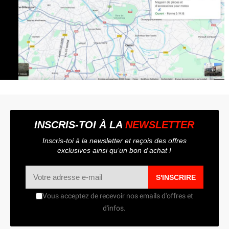
INSCRIS-TOI À LA
NEWSLETTER
Inscris-toi à la newsletter et reçois des offres
exclusives ainsi qu’un bon d’achat !
S'INSCRIRE
Vous acceptez de recevoir nos emails d'offres et
d'infos.