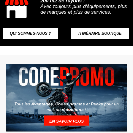
200 m2 de rayons !
Avec toujours plus d'équipements, plus
de marques et plus de services.
QUI SOMMES-NOUS ?
ITINÉRAIRE BOUTIQUE
Tous les
Avantages
,
Codes promos
et
Packs
pour un
max de
réductions
!
EN SAVOIR PLUS