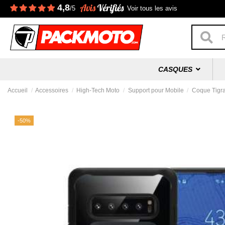
4,8
/5
Voir tous les avis
CASQUES
Accueil
Accessoires
High-Tech Moto
Support pour Mobile
Coque Tigr
-50%