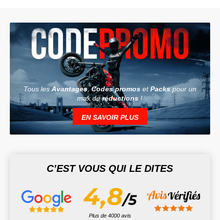
Tous les
Avantages
,
Codes promos
et
Packs
pour un
max de
réductions
!
EN SAVOIR PLUS
C’EST VOUS QUI LE DITES
Plus de 4000 avis