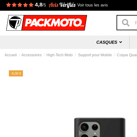
4,8
/5
Voir tous les avis
CASQUES
Accueil
Accessoires
High-Tech Moto
Support pour Mobile
Coque Quad
-5,00 €