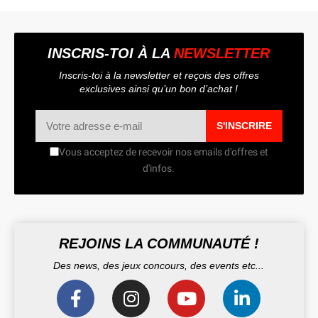
INSCRIS-TOI À LA
NEWSLETTER
Inscris-toi à la newsletter et reçois des offres
exclusives ainsi qu’un bon d’achat !
S'INSCRIRE
Vous acceptez de recevoir nos emails d'offres et
d'infos.
REJOINS LA COMMUNAUTÉ !
Des news, des jeux concours, des events etc...