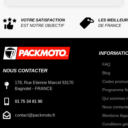
VOTRE SATISFACTION
LES MEILLEUR
EST NOTRE OBJECTIF
DE FRANCE
INFORMATI
FAQ
NOUS CONTACTER
Blog
Codes promos
178, Rue Etienne Marcel 93170
Bagnolet - FRANCE
Programme fid
Qui sommes n
01 75 34 81 90
Nous contacte
contact@packmoto.fr
Mentions léga
Conditions gé