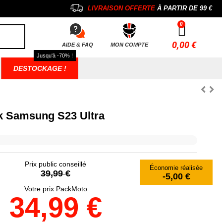
LIVRAISON OFFERTE
À PARTIR DE
99 €
0,00 €
AIDE & FAQ
MON COMPTE
Jusqu'à -70% !
DESTOCKAGE !
 Samsung S23 Ultra
Prix public conseillé
Économie réalisée
39,99 €
-5,00 €
Votre prix PackMoto
34,99 €