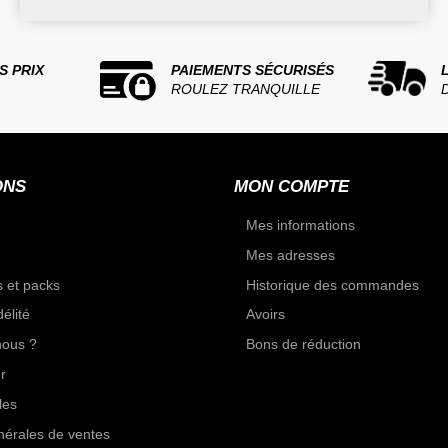
S PRIX
PAIEMENTS SÉCURISÉS
ROULEZ TRANQUILLE
ONS
MON COMPTE
Mes informations
Mes adresses
 et packs
Historique des commandes
élité
Avoirs
ous ?
Bons de réduction
r
les
nérales de ventes