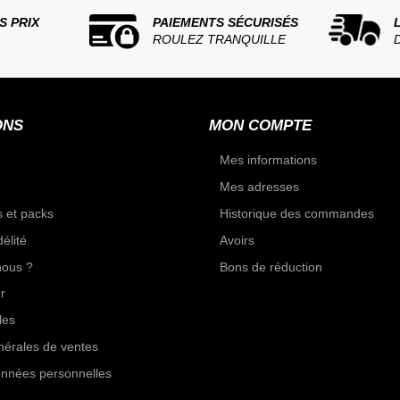
S PRIX
PAIEMENTS SÉCURISÉS
ROULEZ TRANQUILLE
ONS
MON COMPTE
Mes informations
Mes adresses
 et packs
Historique des commandes
élité
Avoirs
ous ?
Bons de réduction
r
les
nérales de ventes
onnées personnelles