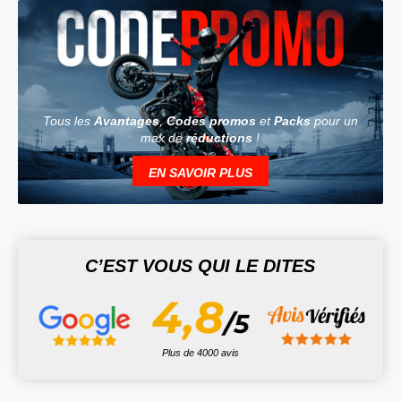
Tous les
Avantages
,
Codes promos
et
Packs
pour un
max de
réductions
!
EN SAVOIR PLUS
C’EST VOUS QUI LE DITES
Plus de 4000 avis