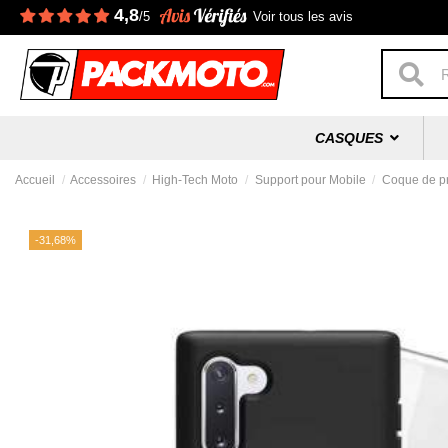
4,8
/5
Voir tous les avis
CASQUES
Accueil
Accessoires
High-Tech Moto
Support pour Mobile
Coque de pr
-31,68%