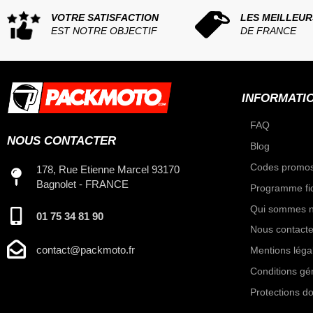
VOTRE SATISFACTION
LES MEILLEUR
EST NOTRE OBJECTIF
DE FRANCE
INFORMATI
FAQ
NOUS CONTACTER
Blog
Codes promos
178, Rue Etienne Marcel 93170
Bagnolet - FRANCE
Programme fid
Qui sommes n
01 75 34 81 90
Nous contacte
contact@packmoto.fr
Mentions léga
Conditions gé
Protections d