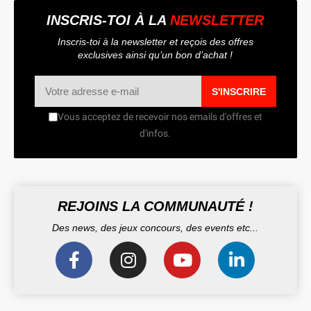
INSCRIS-TOI À LA
NEWSLETTER
Inscris-toi à la newsletter et reçois des offres
exclusives ainsi qu’un bon d’achat !
S'INSCRIRE
Vous acceptez de recevoir nos emails d'offres et
d'infos.
REJOINS LA COMMUNAUTÉ !
Des news, des jeux concours, des events etc...