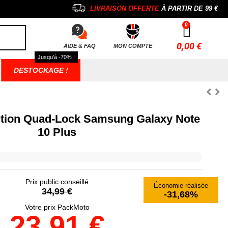
LIVRAISON OFFERTE
À PARTIR DE
99 €
0,00 €
AIDE & FAQ
MON COMPTE
Jusqu'à -70% !
DESTOCKAGE !
ction Quad-Lock Samsung Galaxy Note
10 Plus
Prix public conseillé
Économie réalisée
34,99 €
-31,68%
Votre prix PackMoto
23,91 €