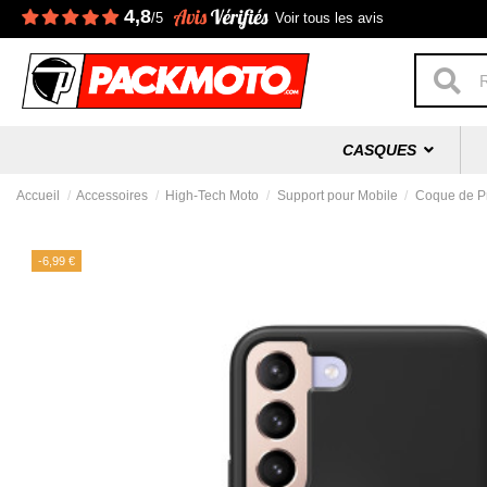
4,8
/5
Voir tous les avis
CASQUES
Accueil
Accessoires
High-Tech Moto
Support pour Mobile
Coque de P
-6,99 €