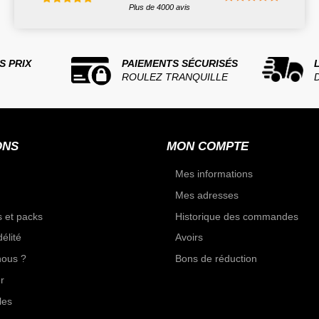
Plus de 4000 avis
S PRIX
PAIEMENTS SÉCURISÉS
ROULEZ TRANQUILLE
ONS
MON COMPTE
Mes informations
Mes adresses
 et packs
Historique des commandes
élité
Avoirs
ous ?
Bons de réduction
r
les