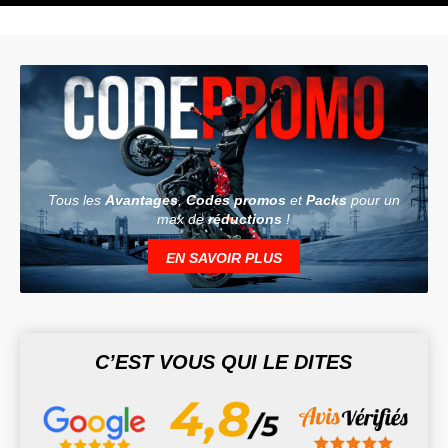
Tous les
Avantages
,
Codes promos
et
Packs
pour un
max de
réductions
!
EN SAVOIR PLUS
C’EST VOUS QUI LE DITES