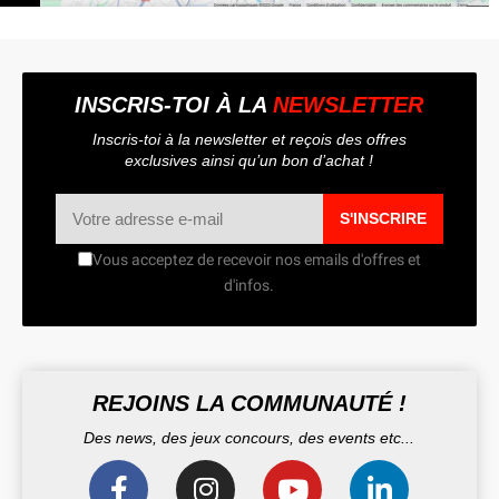
INSCRIS-TOI À LA
NEWSLETTER
Inscris-toi à la newsletter et reçois des offres
exclusives ainsi qu’un bon d’achat !
S'INSCRIRE
Vous acceptez de recevoir nos emails d'offres et
d'infos.
REJOINS LA COMMUNAUTÉ !
Des news, des jeux concours, des events etc...