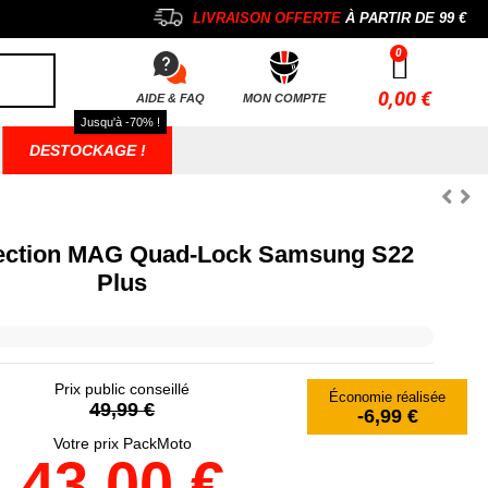
LIVRAISON OFFERTE
À PARTIR DE
99 €
0,00 €
AIDE & FAQ
MON COMPTE
Jusqu'à -70% !
DESTOCKAGE !
ection MAG Quad-Lock Samsung S22
Plus
Prix public conseillé
Économie réalisée
49,99 €
-6,99 €
Votre prix PackMoto
43,00 €