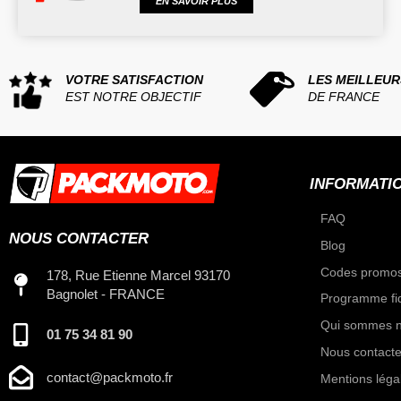
EN SAVOIR PLUS
VOTRE SATISFACTION
LES MEILLEUR
EST NOTRE OBJECTIF
DE FRANCE
INFORMATI
FAQ
NOUS CONTACTER
Blog
Codes promos
178, Rue Etienne Marcel 93170
Bagnolet - FRANCE
Programme fid
Qui sommes n
01 75 34 81 90
Nous contacte
contact@packmoto.fr
Mentions léga