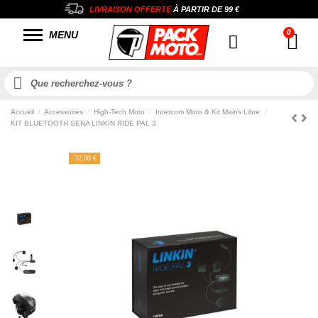
LIVRAISON OFFERTE
À PARTIR DE
99 €
MENU
Accueil
Accessoires
High-Tech Moto
Intercom Moto & Kit Mains Libre
KIT BLUETOOTH SENA LINKIN RIDE PAL 3
-32,00 €