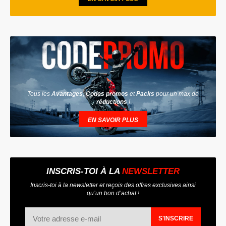
Tous les
Avantages
,
Codes promos
et
Packs
pour un max de
réductions
!
EN SAVOIR PLUS
INSCRIS-TOI À LA
NEWSLETTER
Inscris-toi à la newsletter et reçois des offres exclusives ainsi
qu’un bon d’achat !
S'INSCRIRE