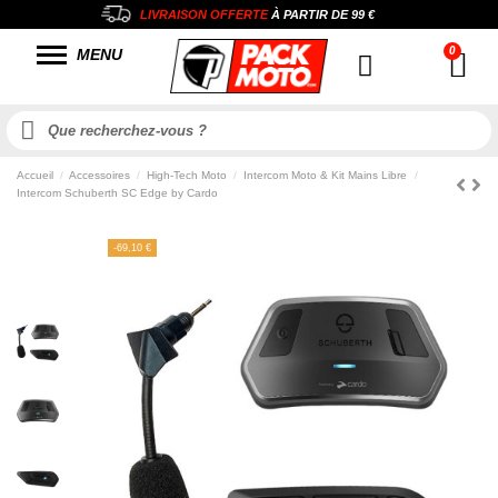
LIVRAISON OFFERTE
À PARTIR DE
99 €
MENU
Accueil
Accessoires
High-Tech Moto
Intercom Moto & Kit Mains Libre
Intercom Schuberth SC Edge by Cardo
-69,10 €