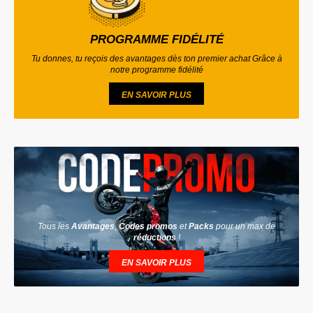
PROGRAMME FIDÉLITÉ
Tu donnes, tu reçois des avantages dès ton premier achat Grâce à
notre programme fidélité
EN SAVOIR PLUS
Tous les
Avantages
,
Codes promos
et
Packs
pour un max de
réductions
!
EN SAVOIR PLUS