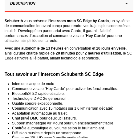
DESCRIPTION
Schuberth
vous présente
l’intercom moto SC Edge by Cardo
, un système
de communication innovant conçu pour rendre vos trajets plus connectés et
intuitifs. Développé en partenariat avec Cardo, il garantit fiabilité,
performances d’exception et commande vocale "
Hey Cardo
" pour une
utilisation simplifiée sur la route.
Avec une
autonomie de 13 heures
en conversation et
10 jours en veille
,
ainsi qu’une charge rapide de
20 minutes
pour
2 heures d’utilisation
, le SC
Edge est votre allié parfait, alliant technologie et praticité.
Tout savoir sur l'intercom Schuberth SC Edge
Intercom casque de moto.
Commande vocale "Hey Cardo" pour activer les fonctionnalités.
Bluetooth® 5.2 rapide et stable.
Technologie DMC 2e génération :
Qualité sonore exceptionnelle.
Communication avec 15 motards sur 1,6 km (terrain dégagé).
Adaptation automatique au trajet.
Chat privé DMC pour deux utilisateurs.
Support magnétique Air Mount pour un enclenchement facile.
Contrôle automatique du volume selon le bruit ambiant.
Diffusion musicale depuis un smartphone.
Écouteurs JBL HD avec 3 profils audio réglés.