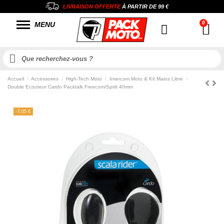
LIVRAISON OFFERTE
À PARTIR DE
99 €
MENU
Accueil
Accessoires
High-Tech Moto
Intercom Moto & Kit Mains Libre
Double Ecouteur Cardo Packtalk Freecom/Spirit 40mm
-7,05 €