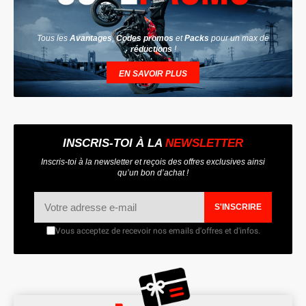
Tous les
Avantages
,
Codes promos
et
Packs
pour un max de
réductions
!
EN SAVOIR PLUS
INSCRIS-TOI À LA
NEWSLETTER
Inscris-toi à la newsletter et reçois des offres exclusives ainsi
qu’un bon d’achat !
S'INSCRIRE
Vous acceptez de recevoir nos emails d'offres et d'infos.