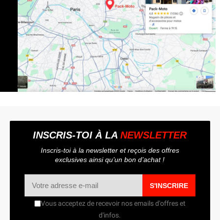
INSCRIS-TOI À LA
NEWSLETTER
Inscris-toi à la newsletter et reçois des offres
exclusives ainsi qu’un bon d’achat !
S'INSCRIRE
Vous acceptez de recevoir nos emails d'offres et
d'infos.