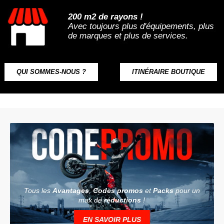
200 m2 de rayons !
Avec toujours plus d'équipements, plus
de marques et plus de services.
QUI SOMMES-NOUS ?
ITINÉRAIRE BOUTIQUE
Tous les
Avantages
,
Codes promos
et
Packs
pour un
max de
réductions
!
EN SAVOIR PLUS