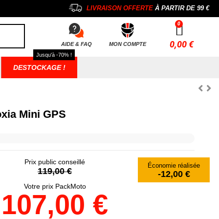
LIVRAISON OFFERTE
À PARTIR DE
99 €
0,00 €
AIDE & FAQ
MON COMPTE
Jusqu'à -70% !
DESTOCKAGE !
oxia Mini GPS
Prix public conseillé
Économie réalisée
119,00 €
-12,00 €
Votre prix PackMoto
107,00 €