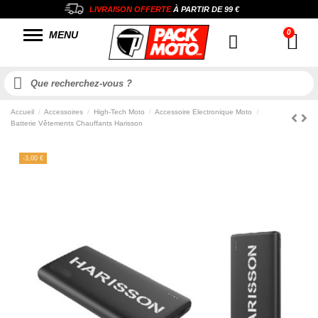
LIVRAISON OFFERTE
À PARTIR DE
99 €
MENU
Accueil
Accessoires
High-Tech Moto
Accessoire Electronique Moto
Batterie Vêtements Chauffants Harisson
-3,00 €