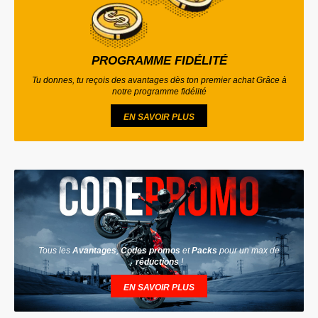
PROGRAMME FIDÉLITÉ
Tu donnes, tu reçois des avantages dès ton premier achat Grâce à
notre programme fidélité
EN SAVOIR PLUS
Tous les
Avantages
,
Codes promos
et
Packs
pour un max de
réductions
!
EN SAVOIR PLUS