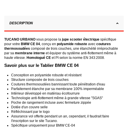
DESCRIPTION
TUCANO URBANO
vous propose la
jupe scooter électrique
spécifique
pour votre
BMW CE 04
, conçu en
polyamide robuste
avec
coutures
thermosoudées
composé de trois couches, une étanchéité irréprochable
par sa
membrane interne
et équiper du système anti-flottement même à
haute vitesse.
Homologué CE
et PI selon la norme EN 343:2008.
Savoir plus sur le Tablier BMW CE 04
Conception en polyamide robuste et résistant
Structure composée de trois couches
Coutures thermosoudées bannissant toute pénétration d'eau
Parfaitement étanche par sa membrane 100% imperméable
Intérieur développé en matériau écofourrure
Technologie anti-flottement même à grande vitesse "SGAS"
Poche de rangement incluse avec fermeture zippée
Dotée d'un couvre selle
Réfléchissant par le logo
Assurance vol offerte pendant un an, cependant, il faudrait faire
l'inscription sur le site Tucano.
Spécifique uniquement pour BMW CE-04