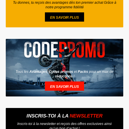
Tu donnes, tu reçois des avantages dès ton premier achat Grâce à
notre programme fidélité
EN SAVOIR PLUS
Tous les
Avantages
,
Codes promos
et
Packs
pour un max de
réductions
!
EN SAVOIR PLUS
INSCRIS-TOI À LA
NEWSLETTER
Inscris-toi à la newsletter et reçois des offres exclusives ainsi
qu’un bon d’achat !