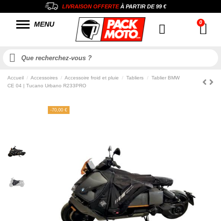
LIVRAISON OFFERTE
À PARTIR DE
99 €
MENU
Accueil
Accessoires
Accessoire froid et pluie
Tabliers
Tablier BMW
CE 04 | Tucano Urbano R233PRO
-70,00 €