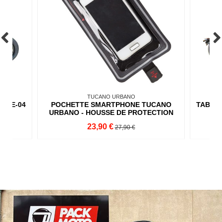
TUCANO URBANO
W CE-04
POCHETTE SMARTPHONE TUCANO
TABLIE
URBANO - HOUSSE DE PROTECTION
23,90 €
27,90 €