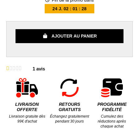
Fin de la promo dans
24
J.
02
:
01
:
27
AJOUTER AU PANIER
1
avis
LIVRAISON
RETOURS
PROGRAMME
OFFERTE
GRATUITS
FIDÉLITÉ
Livraison gratuite dès
Échangez gratuitement
Cumulez des
99€ d'achat
pendant 30 jours
réductions après
chaque achat