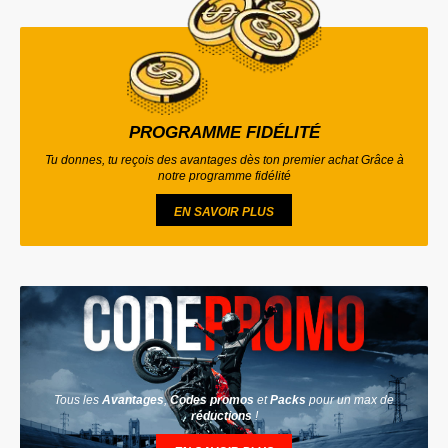
PROGRAMME FIDÉLITÉ
Tu donnes, tu reçois des avantages dès ton premier achat Grâce à
notre programme fidélité
EN SAVOIR PLUS
Tous les
Avantages
,
Codes promos
et
Packs
pour un max de
réductions
!