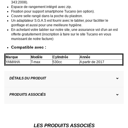
343:2008).
Espace de rangement intégré avec zip.
Fixation pour support smartphone
Tucano
(en option).
Couvre selle rangé dans la poche du plastron.
Un adaptateur S.G.A.S est fourni avec le tablier, pour faciliter le
gonflage et aussi pour une meilleure hygiène.
En achetant votre tablier sur notre site, une assurance vol d'un an est
offerte gratuitement (inscription à faire sur le site
Tucano
en vous
munissant de notre facture)
Compatible avec :
Marque
Modèle
Cylindrée
Année
YAMAHA
T-max
530cc
A partir de 2017
DÉTAILS DU PRODUIT
PRODUITS ASSOCIÉS
LES PRODUITS ASSOCIÉS