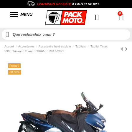
LIVRAISON OFFERTE
À PARTIR DE
99 €
MENU
Accueil
Accessoires
Accessoire froid et pluie
Tabliers
Tablier Tmax
530 | Tucano Urbano R189Pro | 2017-2022
Promo !
-31,35%