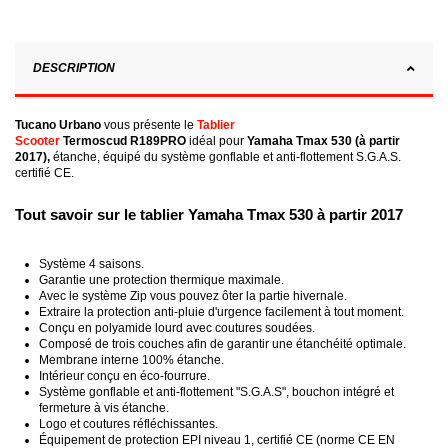
DESCRIPTION
Tucano
Urbano
vous présente le
Tablier
Scooter
Termoscud
R189PRO
idéal pour
Yamaha Tmax 530 (à partir
2017)
,
étanche, équipé du système gonflable et anti-flottement S.G.A.S.
certifié CE.
Tout savoir sur le tablier Yamaha Tmax 530 à partir 2017
Système 4 saisons.
Garantie une protection thermique maximale.
Avec le système Zip vous pouvez ôter la partie hivernale.
Extraire la protection anti-pluie d'urgence facilement à tout moment.
Conçu en polyamide lourd avec coutures soudées.
Composé de trois couches afin de garantir une étanchéité optimale.
Membrane interne 100% étanche.
Intérieur conçu en
éco
-fourrure.
Système gonflable et anti-flottement "S.G.A.S", bouchon intégré et
fermeture à vis étanche.
Logo et coutures réfléchissantes.
Équipement de protection
EPI
niveau 1, certifié CE (norme CE EN