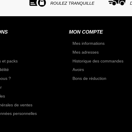
ROULEZ TRANQUILLE
ONS
MON COMPTE
Mes informations
Mes adresses
 et packs
Historique des commandes
élité
Avoirs
ous ?
Bons de réduction
r
les
nérales de ventes
onnées personnelles