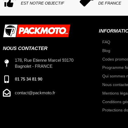
EST NOTRE OBJECTIF
DE FRANCE
INFORMATI
FAQ
NOUS CONTACTER
Blog
Codes promos
178, Rue Etienne Marcel 93170
Bagnolet - FRANCE
Programme fid
Qui sommes n
01 75 34 81 90
Nous contacte
contact@packmoto.fr
Mentions léga
Conditions gé
Protections d