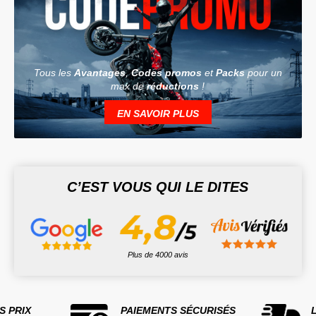
Tous les
Avantages
,
Codes promos
et
Packs
pour un
max de
réductions
!
EN SAVOIR PLUS
C’EST VOUS QUI LE DITES
Plus de 4000 avis
S PRIX
PAIEMENTS SÉCURISÉS