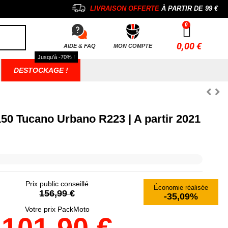
LIVRAISON OFFERTE
À PARTIR DE
99 €
0,00 €
AIDE & FAQ
MON COMPTE
Jusqu'à -70% !
DESTOCKAGE !
150 Tucano Urbano R223 | A partir 2021
Prix public conseillé
Économie réalisée
156,99 €
-35,09%
Votre prix PackMoto