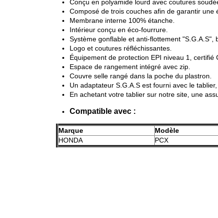
Conçu en polyamide lourd avec coutures soudé
Composé de trois couches afin de garantir une 
Membrane interne 100% étanche.
Intérieur conçu en
éco
-fourrure.
Système gonflable et anti-flottement "S.G.A.S", 
Logo et coutures réfléchissantes.
Équipement de protection
EPI
niveau 1, certifi
Espace de rangement intégré avec zip.
Couvre selle rangé dans la poche du plastron.
Un adaptateur S.G.A.S est fourni avec le tablier,
En achetant votre tablier sur notre site, une assu
Compatible avec :
Marque
Modèle
HONDA
PCX