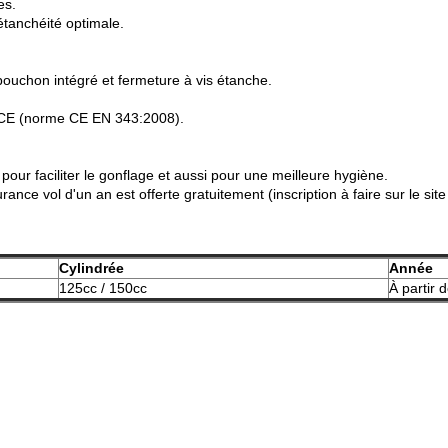
es.
étanchéité optimale.
bouchon intégré et fermeture à vis étanche.
é CE (norme CE EN 343:2008).
 pour faciliter le gonflage et aussi pour une meilleure hygiène.
rance vol d'un an est offerte gratuitement (inscription à faire sur le sit
Cylindrée
Année
125cc / 150cc
À partir 