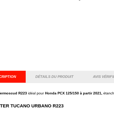
CRIPTION
DÉTAILS DU PRODUIT
AVIS VÉRIFI
Termoscud
R223
idéal pour
Honda PCX 125/150 à partir 2021
,
étanche
OTER
TUCANO
URBANO
R223