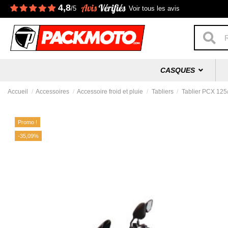
4,8
/5
Voir tous les avis
CASQUES
Accueil
Accessoires
Accessoire froid et pluie
Tabliers
Tablier PCX 125
Promo !
-35,09%