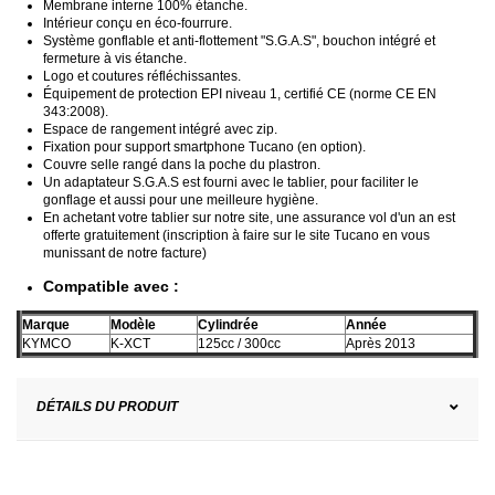
Membrane interne 100% étanche.
Intérieur conçu en
éco
-fourrure.
Système gonflable et anti-flottement "S.G.A.S", bouchon intégré et
fermeture à vis étanche.
Logo et coutures réfléchissantes.
Équipement de protection
EPI
niveau 1, certifié CE (norme CE EN
343:2008).
Espace de rangement intégré avec zip.
Fixation pour support smartphone
Tucano
(en option).
Couvre selle rangé dans la poche du plastron.
Un adaptateur S.G.A.S est fourni avec le tablier, pour faciliter le
gonflage et aussi pour une meilleure hygiène.
En achetant votre tablier sur notre site, une assurance vol d'un an est
offerte gratuitement (inscription à faire sur le site
Tucano
en vous
munissant de notre facture)
Compatible avec :
Marque
Modèle
Cylindrée
Année
KYMCO
K-XCT
125cc / 300cc
Après 2013
DÉTAILS DU PRODUIT