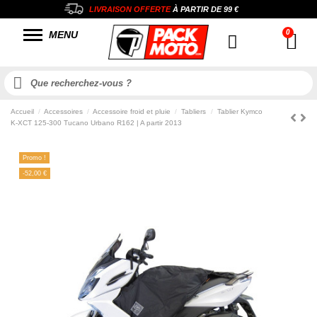
LIVRAISON OFFERTE
À PARTIR DE
99 €
MENU
Accueil
Accessoires
Accessoire froid et pluie
Tabliers
Tablier Kymco
K-XCT 125-300 Tucano Urbano R162 | A partir 2013
Promo !
-52,00 €