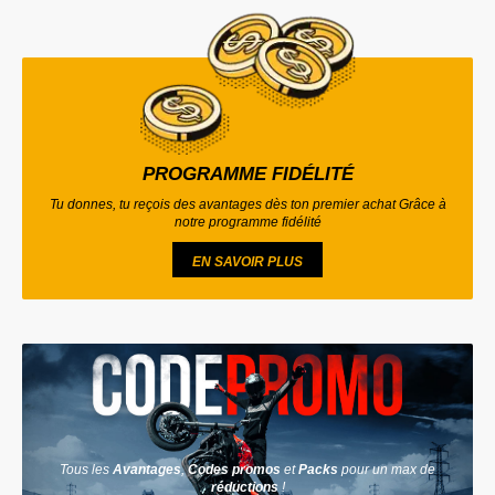
PROGRAMME FIDÉLITÉ
Tu donnes, tu reçois des avantages dès ton premier achat Grâce à
notre programme fidélité
EN SAVOIR PLUS
Tous les
Avantages
,
Codes promos
et
Packs
pour un max de
réductions
!