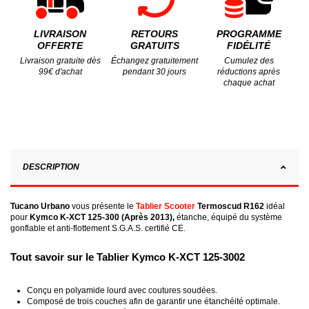
LIVRAISON
RETOURS
PROGRAMME
OFFERTE
GRATUITS
FIDÉLITÉ
Livraison gratuite dès
Échangez gratuitement
Cumulez des
99€ d'achat
pendant 30 jours
réductions après
chaque achat
DESCRIPTION
Tucano
Urbano
vous présente le
Tablier Scooter
Termoscud
R162
idéal
pour
Kymco K-XCT 125-300 (Après 2013)
,
étanche, équipé du système
gonflable et anti-flottement S.G.A.S. certifié CE.
Tout savoir sur le Tablier Kymco K-XCT 125-3002
Conçu en polyamide lourd avec coutures soudées.
Composé de trois couches afin de garantir une étanchéité optimale.