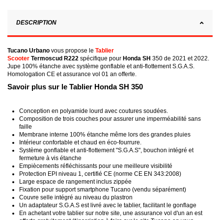
DESCRIPTION
Tucano
Urbano
vous propose le
Tablier
Scooter
Termoscud
R222
spécifique pour
Honda SH
350 de 2021 et 2022.
Jupe 100%
étanche avec système gonflable et anti-flottement S.G.A.S.
Homologation CE et assurance vol 01 an offerte.
Savoir plus sur le Tablier Honda SH 350
Conception en polyamide lourd avec coutures soudées.
Composition de trois couches pour assurer une imperméabilité sans
faille
Membrane interne 100% étanche même lors des grandes pluies
Intérieur confortable et chaud en
éco
-fourrure.
Système gonflable et anti-flottement "S.G.A.S", bouchon intégré et
fermeture à vis étanche
Empiècements réfléchissants pour une meilleure visibilité
Protection
EPI
niveau 1, certifié CE (norme CE EN 343:2008)
Large espace de rangement inclus zippée
Fixation pour support smartphone
Tucano
(vendu séparément)
Couvre selle intégré au niveau du plastron
Un adaptateur S.G.A.S est livré avec le tablier, facilitant le gonflage
En achetant votre tablier sur notre site, une assurance vol d'un an est