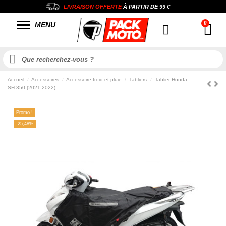
LIVRAISON OFFERTE
À PARTIR DE
99 €
MENU
Accueil
Accessoires
Accessoire froid et pluie
Tabliers
Tablier Honda
SH 350 (2021-2022)
Promo !
-25,48%