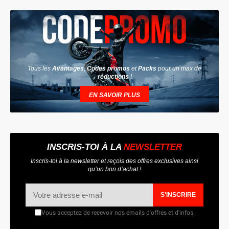
Tous les
Avantages
,
Codes promos
et
Packs
pour un max de
réductions
!
EN SAVOIR PLUS
INSCRIS-TOI À LA
NEWSLETTER
Inscris-toi à la newsletter et reçois des offres exclusives ainsi
qu’un bon d’achat !
S'INSCRIRE
Vous acceptez de recevoir nos emails d'offres et d'infos.