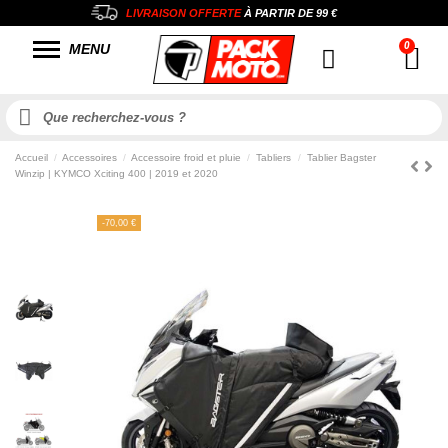
LIVRAISON OFFERTE
À PARTIR DE
99 €
MENU
Accueil
Accessoires
Accessoire froid et pluie
Tabliers
Tablier Bagster
Winzip | KYMCO Xciting 400 | 2019 et 2020
-70,00 €