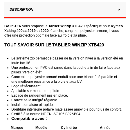
DESCRIPTION
BAGSTER
vous propose le
Tablier Winzip
XTB420 spécifique pour
Kymco
Xciting 400cc 2019 et 2020
, étanche, conçu en polyester armuré, il vous
offre une protection optimale face au froid et la pluie.
TOUT SAVOIR SUR LE TABLIER WINZIP XTB420
Le système zip permet de passer de la version hiver à la version été en
toute facilité.
Une protection en PVC est rangé dans la poche afin de faire face aux
pluies "version été".
Conception polyester armuré enduit pour une étanchéité parfaite et
une meilleure résistance à la pluie et aux UV.
Logo réfléchissant.
Ajustable sur mesure du pilote.
Espace de rangement mis en place.
Couvre selle intégré réglable.
Installation aisée et rapide.
Doublure intérieure polaire matelassée amovible pour plus de confort.
Certifié à la norme NF EN ISO105 B02&B04.
Compatible avec :
Marque
Modèle
Cylindrée
Année