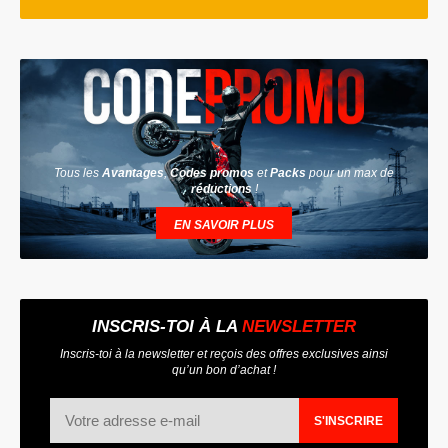
Tous les
Avantages
,
Codes promos
et
Packs
pour un max de
réductions
!
EN SAVOIR PLUS
INSCRIS-TOI À LA
NEWSLETTER
Inscris-toi à la newsletter et reçois des offres exclusives ainsi
qu’un bon d’achat !
S'INSCRIRE