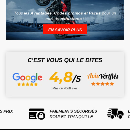
Tous les
Avantages
,
Codes promos
et
Packs
pour un
max de
réductions
!
EN SAVOIR PLUS
C’EST VOUS QUI LE DITES
Plus de 4000 avis
S PRIX
PAIEMENTS SÉCURISÉS
ROULEZ TRANQUILLE