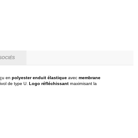
SOCIÉS
nçu en
p
olyester enduit élastique
avec
membrane
ivol de type U.
Logo réfléchissant
maximisant la