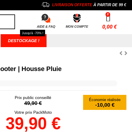
LIVRAISON OFFERTE
À PARTIR DE
99 €
0,00 €
AIDE & FAQ
MON COMPTE
Jusqu'à -70% !
DESTOCKAGE !
ooter | Housse Pluie
Prix public conseillé
Économie réalisée
49,90 €
-10,00 €
Votre prix PackMoto
39,90 €