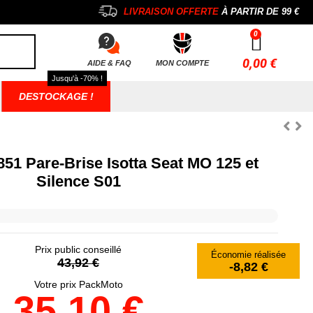
LIVRAISON OFFERTE
À PARTIR DE
99 €
0,00 €
AIDE & FAQ
MON COMPTE
Jusqu'à -70% !
DESTOCKAGE !
851 Pare-Brise Isotta Seat MO 125 et
Silence S01
Prix public conseillé
Économie réalisée
43,92 €
-8,82 €
Votre prix PackMoto
35,10 €