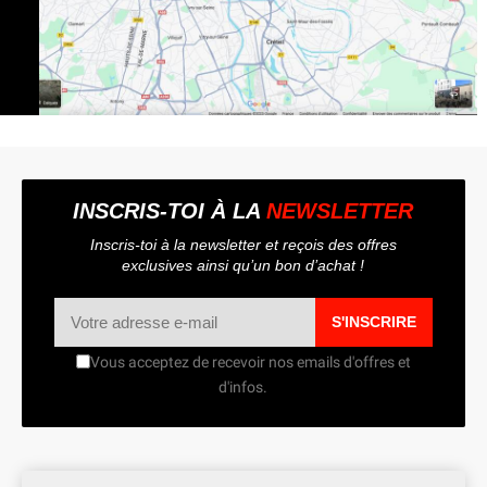
INSCRIS-TOI À LA
NEWSLETTER
Inscris-toi à la newsletter et reçois des offres
exclusives ainsi qu’un bon d’achat !
S'INSCRIRE
Vous acceptez de recevoir nos emails d'offres et
d'infos.