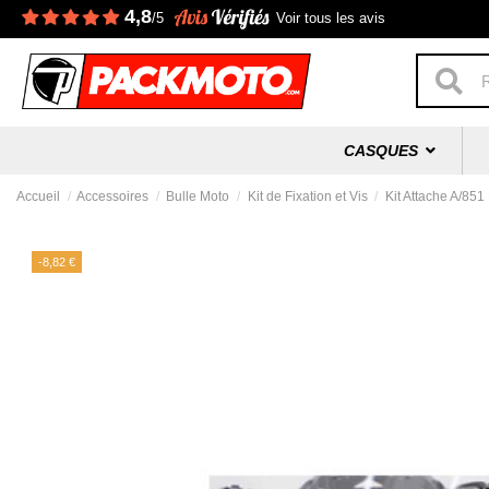
4,8
/5
Voir tous les avis
CASQUES
Accueil
Accessoires
Bulle Moto
Kit de Fixation et Vis
Kit Attache A/851
-8,82 €