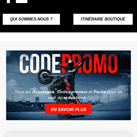
QUI SOMMES-NOUS ?
ITINÉRAIRE BOUTIQUE
Tous les
Avantages
,
Codes promos
et
Packs
pour un
max de
réductions
!
EN SAVOIR PLUS