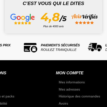
C’EST VOUS QUI LE DITES
Plus de 4000 avis
S PRIX
PAIEMENTS SÉCURISÉS
ROULEZ TRANQUILLE
ONS
MON COMPTE
Mes informations
Mes adresses
 et packs
Historique des commandes
élité
Avoirs