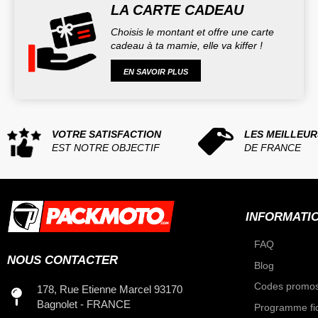
LA CARTE CADEAU
Choisis le montant et offre une carte
cadeau à ta mamie, elle va kiffer !
EN SAVOIR PLUS
VOTRE SATISFACTION
LES MEILLEUR
EST NOTRE OBJECTIF
DE FRANCE
INFORMATI
FAQ
NOUS CONTACTER
Blog
Codes promos
178, Rue Etienne Marcel 93170
Bagnolet - FRANCE
Programme fid