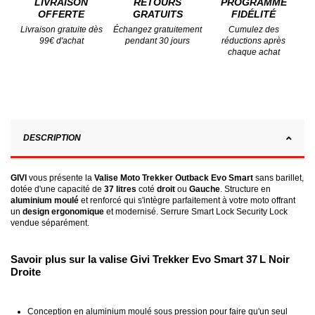
LIVRAISON
RETOURS
PROGRAMME
OFFERTE
GRATUITS
FIDÉLITÉ
Livraison gratuite dès
Échangez gratuitement
Cumulez des
99€ d'achat
pendant 30 jours
réductions après
chaque achat
DESCRIPTION
GIVI
vous présente la
Valise Moto Trekker Outback Evo Smart
sans barillet,
dotée d'une capacité de
37 litres
coté
droit
ou
Gauche
. Structure en
aluminium moulé
et renforcé qui s'intègre parfaitement à votre moto offrant
un
design ergonomique
et modernisé. Serrure Smart Lock Security Lock
vendue séparément.
Savoir plus sur la valise Givi Trekker Evo Smart 37 L Noir
Droite
Conception en aluminium moulé sous pression pour faire qu'un seul