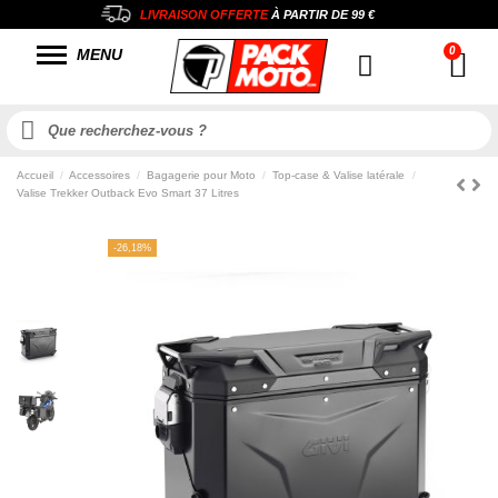
LIVRAISON OFFERTE
À PARTIR DE
99 €
MENU
Accueil
Accessoires
Bagagerie pour Moto
Top-case & Valise latérale
Valise Trekker Outback Evo Smart 37 Litres
-26,18%