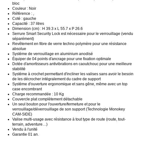
bloc
Couleur : Noir
Référence : ,
Coté : gauche
Capacité : 37 litres
Dimension (cm) : H 39.3 x L 55.7 x P 26.6
Serrure Smart Security Lock est nécessaire pour le verrouillage (vendu
séparément)
Revêtement en fibre de verre techno polymère pour une résistance
absolue
Système de verrouillage en aluminium anodisé
Équiper de 04 points d'ancrage pour une fixation optimale
Dotée d'amortisseurs antivibrations en caoutchouc pour une meilleure
stabilité
Système à crochet permettant d'incliner les valises sans avoir le besoin
de les décrocher intégralement du cadre de support
Système d'ouverture ergonomique et sans gêne, même avec un top
case encombrant
Charge recommandée : 10 Kg
Couvercle plat complètement détachable
Un seul bouton pour l'ouverture/fermeture et pour le
verrouillage/déverrouillage de son support (Technologie Monokey
CAM-SIDE)
Valise multi-usage avec résistance à tout type de route (route, tout-
terrain, adventure…)
Vendu à l'unité
Garantie 01 an.