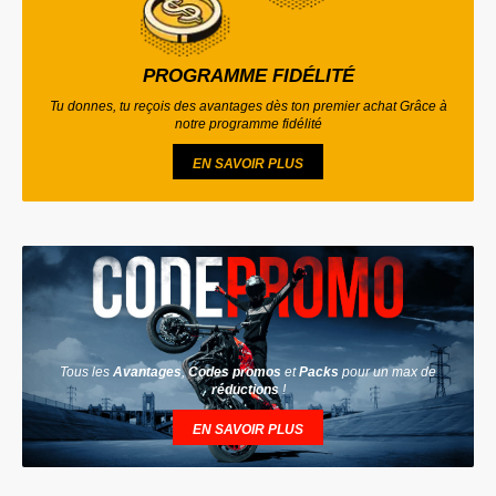
PROGRAMME FIDÉLITÉ
Tu donnes, tu reçois des avantages dès ton premier achat Grâce à
notre programme fidélité
EN SAVOIR PLUS
Tous les
Avantages
,
Codes promos
et
Packs
pour un max de
réductions
!
EN SAVOIR PLUS