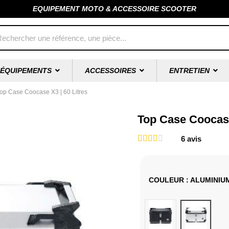
EQUIPEMENT MOTO & ACCESSOIRE SCOOTER
ÉQUIPEMENTS
ACCESSOIRES
ENTRETIEN
op Case Coocase X3 | 60 Litres
Top Case Coocase
6
avis
COULEUR
: ALUMINIU
Noir
Aluminium