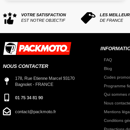
VOTRE SATISFACTION
LES MEILLEUR
EST NOTRE OBJECTIF
DE FRANCE
INFORMATI
FAQ
NOUS CONTACTER
Blog
Codes promos
178, Rue Etienne Marcel 93170
Bagnolet - FRANCE
Programme fid
Qui sommes n
01 75 34 81 90
Nous contacte
contact@packmoto.fr
Mentions léga
Conditions gé
Protections d