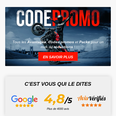
Tous les
Avantages
,
Codes promos
et
Packs
pour un
max de
réductions
!
EN SAVOIR PLUS
C’EST VOUS QUI LE DITES
Plus de 4000 avis