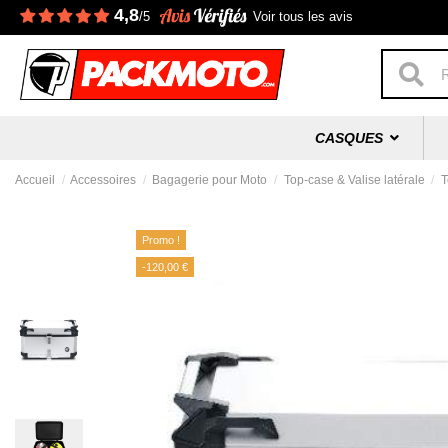
4,8
/5
Voir tous les avis
CASQUES
Accueil
Accessoires
Bagagerie pour Moto
Top-case & Valise latérale
T
Promo !
-120,00 €