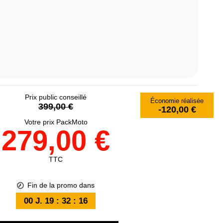
Prix public conseillé
Économie réalisée
399,00 €
-120,00 €
Votre prix PackMoto
279,00 €
TTC
Fin de la promo dans
00
J.
19
:
32
:
15