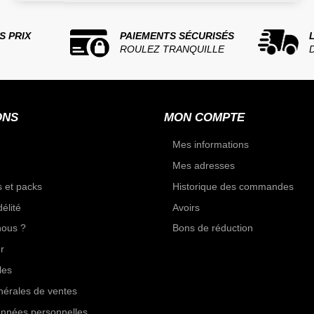
S PRIX
PAIEMENTS SÉCURISÉS
ROULEZ TRANQUILLE
ONS
MON COMPTE
Mes informations
Mes adresses
 et packs
Historique des commandes
élité
Avoirs
ous ?
Bons de réduction
r
les
nérales de ventes
onnées personnelles