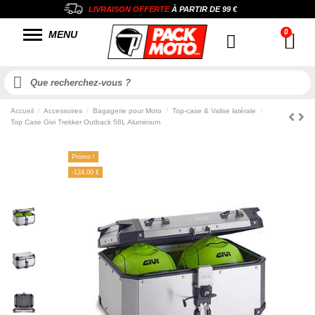
LIVRAISON OFFERTE
À PARTIR DE
99 €
MENU
Accueil
Accessoires
Bagagerie pour Moto
Top-case & Valise latérale
Top Case Givi Trekker Outback 58L Aluminium
Promo !
-124,00 €