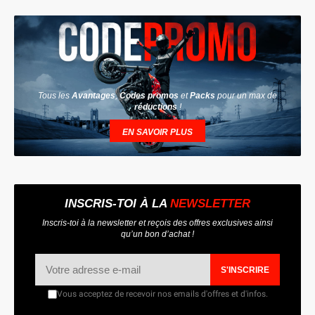
Tous les
Avantages
,
Codes promos
et
Packs
pour un max de
réductions
!
EN SAVOIR PLUS
INSCRIS-TOI À LA
NEWSLETTER
Inscris-toi à la newsletter et reçois des offres exclusives ainsi
qu’un bon d’achat !
S'INSCRIRE
Vous acceptez de recevoir nos emails d'offres et d'infos.