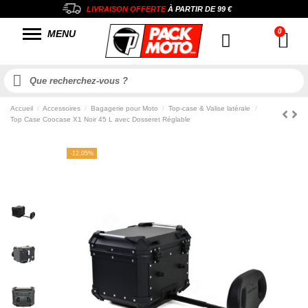
LIVRAISON OFFERTE
À PARTIR DE
99 €
MENU
Accueil
Accessoires
Bagagerie pour Moto
Top-case & Valise latérale
Top Case Coocase X1 Noir 45 L avec Dosseret Réglable
-12,05%