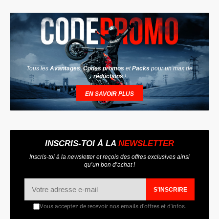
Tous les
Avantages
,
Codes promos
et
Packs
pour un max de
réductions
!
EN SAVOIR PLUS
INSCRIS-TOI À LA
NEWSLETTER
Inscris-toi à la newsletter et reçois des offres exclusives ainsi
qu’un bon d’achat !
S'INSCRIRE
Vous acceptez de recevoir nos emails d'offres et d'infos.