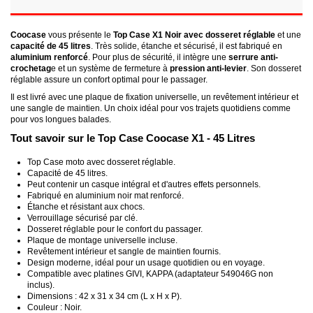
Coocase
vous présente le
Top Case X1 Noir avec dosseret réglable
et une
capacité de 45 litres
. Très solide, étanche et sécurisé, il est fabriqué en
aluminium renforcé
. Pour plus de sécurité, il intègre une
serrure anti-
crochetag
e et un système de fermeture à
pression anti-levier
. Son dosseret
réglable assure un confort optimal pour le passager.
Il est livré avec une plaque de fixation universelle, un revêtement intérieur et
une sangle de maintien. Un choix idéal pour vos trajets quotidiens comme
pour vos longues balades.
Tout savoir sur le Top Case Coocase X1 - 45 Litres
Top Case moto avec dosseret réglable.
Capacité de 45 litres.
Peut contenir un casque intégral et d'autres effets personnels.
Fabriqué en aluminium noir mat renforcé.
Étanche et résistant aux chocs.
Verrouillage sécurisé par clé.
Dosseret réglable pour le confort du passager.
Plaque de montage universelle incluse.
Revêtement intérieur et sangle de maintien fournis.
Design moderne, idéal pour un usage quotidien ou en voyage.
Compatible avec platines GIVI, KAPPA (adaptateur 549046G non
inclus).
Dimensions : 42 x 31 x 34 cm (L x H x P).
Couleur : Noir.