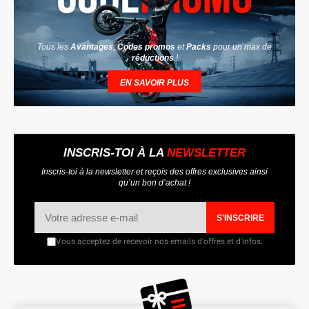
Tous les
Avantages
,
Codes promos
et
Packs
pour un max de
réductions
!
EN SAVOIR PLUS
INSCRIS-TOI À LA
NEWSLETTER
Inscris-toi à la newsletter et reçois des offres exclusives ainsi
qu’un bon d’achat !
S'INSCRIRE
Vous acceptez de recevoir nos emails d'offres et d'infos.