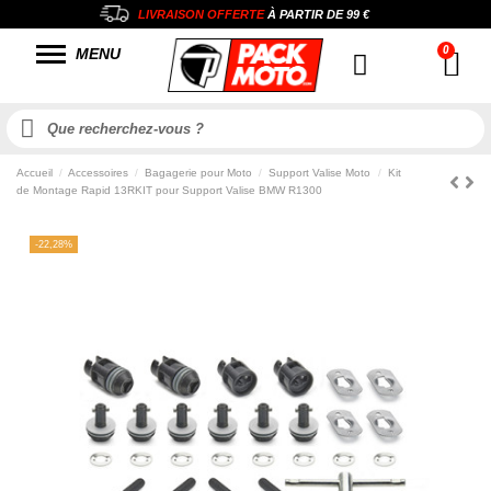
LIVRAISON OFFERTE
À PARTIR DE
99 €
MENU
Accueil
Accessoires
Bagagerie pour Moto
Support Valise Moto
Kit
de Montage Rapid 13RKIT pour Support Valise BMW R1300
-22,28%