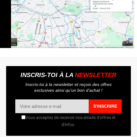
INSCRIS-TOI À LA
NEWSLETTER
Inscris-toi à la newsletter et reçois des offres
exclusives ainsi qu’un bon d’achat !
S'INSCRIRE
Vous acceptez de recevoir nos emails d'offres et
d'infos.