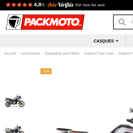
4,8
/5
Voir tous les avis
CASQUES
Accueil
Accessoires
Bagagerie pour Moto
Support Top-Case
Support 
-30%