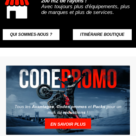
200 m2 de rayons !
Avec toujours plus d'équipements, plus
de marques et plus de services.
QUI SOMMES-NOUS ?
ITINÉRAIRE BOUTIQUE
Tous les
Avantages
,
Codes promos
et
Packs
pour un
max de
réductions
!
EN SAVOIR PLUS