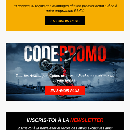
Tu donnes, tu reçois des avantages dès ton premier achat Grâce à
notre programme fidélité
EN SAVOIR PLUS
Tous les
Avantages
,
Codes promos
et
Packs
pour un max de
réductions
!
EN SAVOIR PLUS
INSCRIS-TOI À LA
NEWSLETTER
Inscris-toi à la newsletter et reçois des offres exclusives ainsi