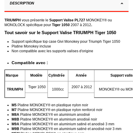
DESCRIPTION
TRIUMPH
vous présente le
Support Valise
PL727
MONOKEY® ou
MONOLOCK spécifique pour
Tiger 1050
2007 à 2012
.
Tout savoir sur le Support Valise TRIUMPH Tiger 1050
Support spécifique top case Givi Monokey pour Triumph Tiger 1050
Platine Monokey incluse
Non compatible avec les supports valises d'origine
Compatible avec :
Marque
Modèle
Cylindrée
Année
Support vali
Tiger 1050
2007 à 2012
TRIUMPH
1000cc
MONOKEY® ou MO
M5
Platine MONOKEY® en plastique nylon noir
M7
Platine MONOKEY® en plastique nylon renforcé noir
M8A
Platine MONOKEY® en aluminium anodisé
M8B
Platine MONOKEY® en aluminium anodisé noir
M9A
Platine MONOKEY® en aluminium satiné et anodisé 3 mm
M9B
Platine MONOKEY® en aluminium satiné et anodisé noir 3 mm