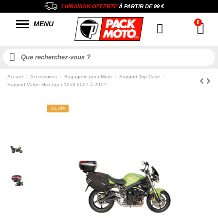
LIVRAISON OFFERTE
À PARTIR DE
99 €
MENU
Accueil
Accessoires
Bagagerie pour Moto
Support Top-Case
Support Valise Givi Tiger 1050 2007 à 2012
-24,24%