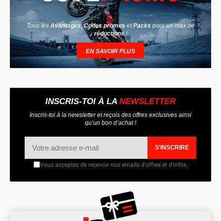
Tous les
Avantages
,
Codes promos
et
Packs
pour un max de
réductions
!
EN SAVOIR PLUS
INSCRIS-TOI À LA
NEWSLETTER
Inscris-toi à la newsletter et reçois des offres exclusives ainsi
qu’un bon d’achat !
S'INSCRIRE
Vous acceptez de recevoir nos emails d'offres et d'infos.