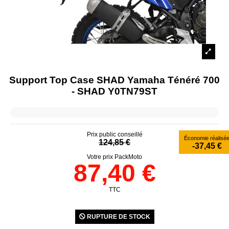
Support Top Case SHAD Yamaha Ténéré 700
- SHAD Y0TN79ST
Prix public conseillé
Économie réalisé
124,85 €
-37,45 €
Votre prix PackMoto
87,40 €
TTC
RUPTURE DE STOCK