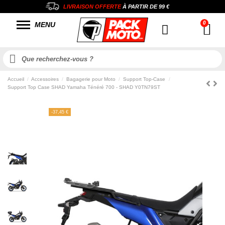
LIVRAISON OFFERTE
À PARTIR DE
99 €
MENU
Accueil
Accessoires
Bagagerie pour Moto
Support Top-Case
Support Top Case SHAD Yamaha Ténéré 700 - SHAD Y0TN79ST
-37,45 €