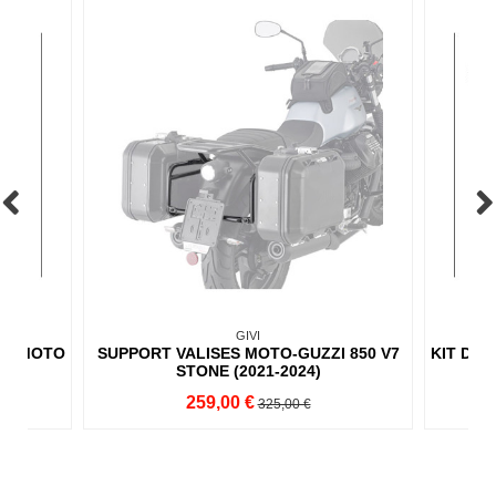
GIVI
ISE MOTO
SUPPORT VALISES MOTO-GUZZI 850 V7
KIT DE 
STONE (2021-2024)
259,00 €
325,00 €