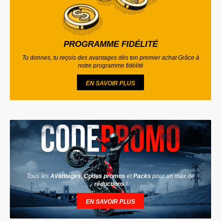
PROGRAMME FIDÉLITÉ
Tu donnes, tu reçois des avantages dès ton premier achat Grâce à
notre programme fidélité
EN SAVOIR PLUS
Tous les
Avantages
,
Codes promos
et
Packs
pour un max de
réductions
!
EN SAVOIR PLUS