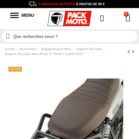
LIVRAISON OFFERTE
À PARTIR DE
99 €
MENU
Accueil
Accessoires
Bagagerie pour Moto
Support Top-Case
Support Top Case Moto Guzzi V7 Stone | A partir 2021
-55,50 €