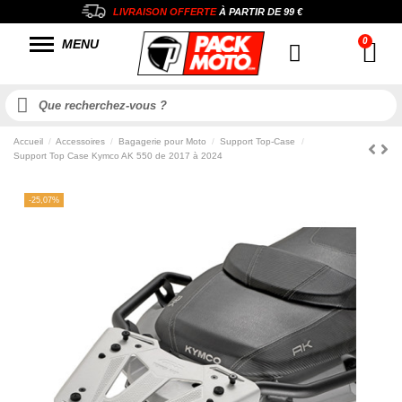
LIVRAISON OFFERTE
À PARTIR DE
99 €
MENU
Accueil
Accessoires
Bagagerie pour Moto
Support Top-Case
Support Top Case Kymco AK 550 de 2017 à 2024
-25,07%