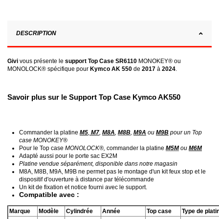
DESCRIPTION
Givi
vous présente le
support Top Case SR6110
MONOKEY® ou
MONOLOCK® spécifique pour
Kymco AK 550
de
2017
à
2024
.
Savoir plus sur le Support Top Case Kymco AK550
Commander la platine
M5
,
M7
,
M8A
,
M8B
,
M9A
ou
M9B
pour un Top
case MONOKEY®
Pour le Top case
MONOLOCK®,
commander la platine
M5M
ou
M6M
Adapté aussi pour le porte sac EX2M
Platine vendue séparément, disponible dans notre magasin
M8A, M8B, M9A, M9B ne permet pas le montage d'un kit feux stop et le
dispositif d'ouverture à distance par télécommande
Un kit de fixation et notice fourni avec le support.
Compatible avec :
Marque
Modèle
Cylindrée
Année
Top case
Type de plati