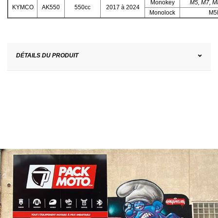
Monokey
M5, M7, M
KYMCO
AK550
550cc
2017 à 2024
Monolock
M5
DÉTAILS DU PRODUIT