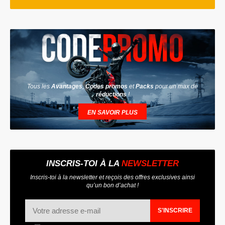
Tous les
Avantages
,
Codes promos
et
Packs
pour un max de
réductions
!
EN SAVOIR PLUS
INSCRIS-TOI À LA
NEWSLETTER
Inscris-toi à la newsletter et reçois des offres exclusives ainsi
qu’un bon d’achat !
S'INSCRIRE