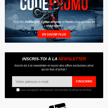
Tous les
Avantages
,
Codes promos
et
Packs
pour un max de
réductions
!
EN SAVOIR PLUS
INSCRIS-TOI À LA
NEWSLETTER
Inscris-toi à la newsletter et reçois des offres exclusives ainsi
qu’un bon d’achat !
S'INSCRIRE
Vous acceptez de recevoir nos emails d'offres et d'infos.