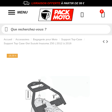
LIVRAISON OFFERTE
À PARTIR DE
99 €
MENU
Accueil
Accessoires
Bagagerie pour Moto
Support Top-Case
Support Top Case Givi Suzuki Inazuma 250 | 2012 à 2016
-16,00 €