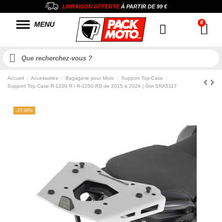
LIVRAISON OFFERTE
À PARTIR DE
99 €
MENU
Accueil
Accessoires
Bagagerie pour Moto
Support Top-Case
Support Top Case R-1200 R / R-1250 RS de 2015 à 2024 | Givi SRA5117
-23,98%