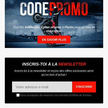
Tous les
Avantages
,
Codes promos
et
Packs
pour un max de
réductions
!
EN SAVOIR PLUS
INSCRIS-TOI À LA
NEWSLETTER
Inscris-toi à la newsletter et reçois des offres exclusives ainsi
qu’un bon d’achat !
S'INSCRIRE
Vous acceptez de recevoir nos emails d'offres et d'infos.