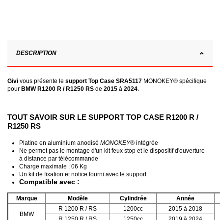
DESCRIPTION
Givi
vous présente le
support Top Case SRA5117
MONOKEY® spécifique
pour
BMW R1200 R / R1250 RS
de
2015
à
2024
.
TOUT SAVOIR SUR LE SUPPORT TOP CASE R1200 R /
R1250 RS
Platine en aluminium anodisé
MONOKEY®
intégrée
Ne permet pas le montage d'un kit feux stop et le dispositif d'ouverture
à distance par télécommande
Charge maximale : 06 Kg
Un kit de fixation et notice fourni avec le support.
Compatible avec :
Marque
Modèle
Cylindrée
Année
R 1200 R / RS
1200cc
2015 à 2018
BMW
R 1250 R / RS
1250cc
2019 à 2024