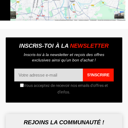
INSCRIS-TOI À LA
NEWSLETTER
Inscris-toi à la newsletter et reçois des offres
exclusives ainsi qu’un bon d’achat !
S'INSCRIRE
Vous acceptez de recevoir nos emails d'offres et
d'infos.
REJOINS LA COMMUNAUTÉ !