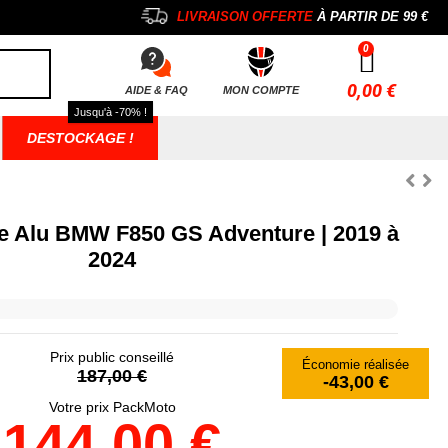
LIVRAISON OFFERTE
À PARTIR DE
99 €
0,00 €
AIDE & FAQ
MON COMPTE
Jusqu'à -70% !
DESTOCKAGE !
e Alu BMW F850 GS Adventure | 2019 à
2024
Prix public conseillé
Économie réalisée
187,00 €
-43,00 €
Votre prix PackMoto
144,00 €