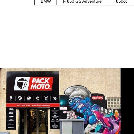
BMW
F 850 GS Adventure
850cc