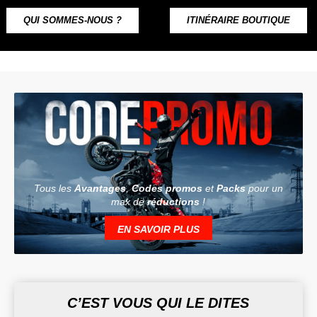
QUI SOMMES-NOUS ?
ITINÉRAIRE BOUTIQUE
Tous les
Avantages
,
Codes promos
et
Packs
pour un
max de
réductions
!
EN SAVOIR PLUS
C’EST VOUS QUI LE DITES