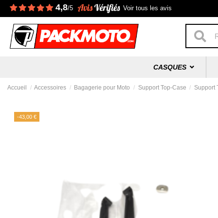
4,8
/5
Voir tous les avis
CASQUES
Accueil
Accessoires
Bagagerie pour Moto
Support Top-Case
Support 
-43,00 €