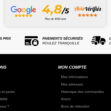
Plus de 4000 avis
S PRIX
PAIEMENTS SÉCURISÉS
ROULEZ TRANQUILLE
ONS
MON COMPTE
Mes informations
Mes adresses
 et packs
Historique des commandes
élité
Avoirs
ous ?
Bons de réduction