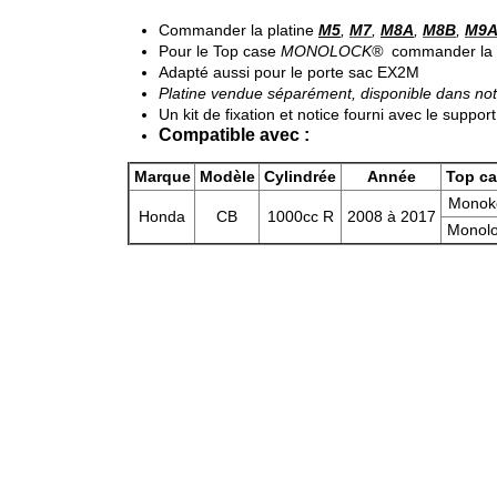
Commander la platine
M5
,
M7
,
M8A
,
M8B
,
M9
Pour le Top case
MONOLOCK®
commander la 
Adapté aussi pour le porte sac EX2M
Platine vendue séparément, disponible dans no
Un kit de fixation et notice fourni avec le support
Compatible avec :
Marque
Modèle
Cylindrée
Année
Top c
Monok
Honda
CB
1000cc R
2008 à 2017
Monol