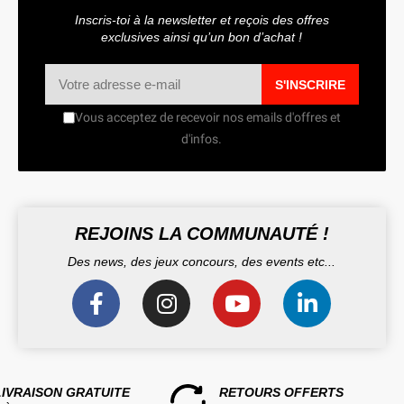
Inscris-toi à la newsletter et reçois des offres
exclusives ainsi qu’un bon d’achat !
S'INSCRIRE
Vous acceptez de recevoir nos emails d'offres et
d'infos.
REJOINS LA COMMUNAUTÉ !
Des news, des jeux concours, des events etc...
LIVRAISON GRATUITE
RETOURS OFFERTS