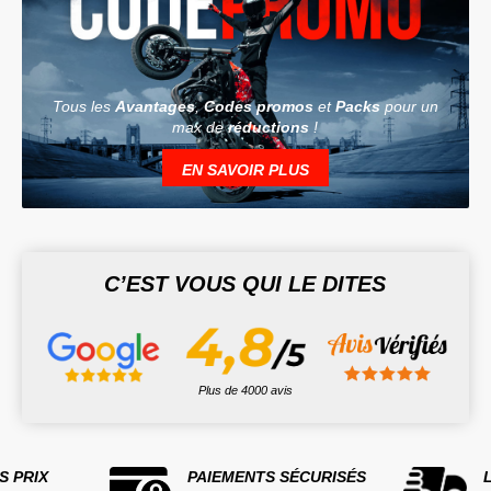
Tous les
Avantages
,
Codes promos
et
Packs
pour un
max de
réductions
!
EN SAVOIR PLUS
C’EST VOUS QUI LE DITES
Plus de 4000 avis
S PRIX
PAIEMENTS SÉCURISÉS