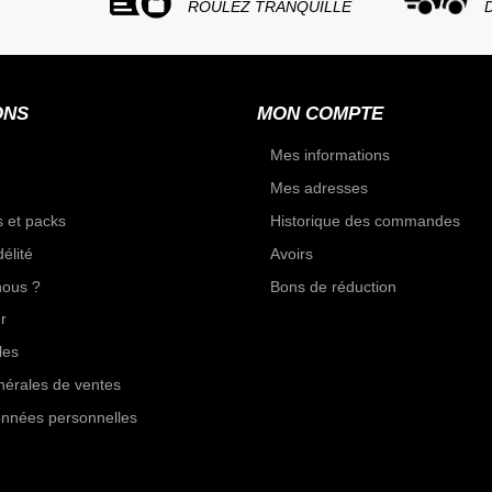
ROULEZ TRANQUILLE
ONS
MON COMPTE
Mes informations
Mes adresses
 et packs
Historique des commandes
élité
Avoirs
ous ?
Bons de réduction
r
les
nérales de ventes
onnées personnelles