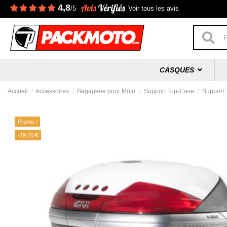
4,8
/5
Voir tous les avis
CASQUES
Accueil
Accessoires
Bagagerie pour Moto
Support Top-Case
Support 
Promo !
-29,10 €