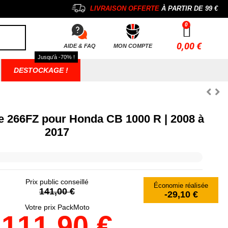
LIVRAISON OFFERTE
À PARTIR DE
99 €
0,00 €
AIDE & FAQ
MON COMPTE
Jusqu'à -70% !
DESTOCKAGE !
e 266FZ pour Honda CB 1000 R | 2008 à
2017
Prix public conseillé
Économie réalisée
141,00 €
-29,10 €
Votre prix PackMoto
111,90 €