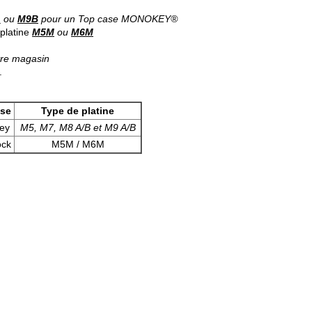
A
ou
M9B
pour un Top case MONOKEY®
platine
M5M
ou
M6M
tre magasin
.
ase
Type de platine
ey
M5, M7, M8 A/B et M9 A/B
ock
M5M / M6M