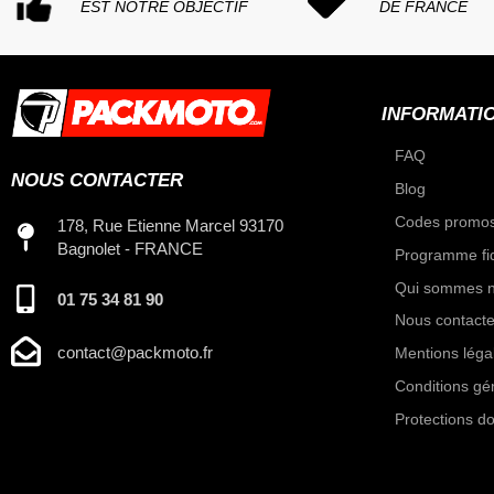
EST NOTRE OBJECTIF
DE FRANCE
INFORMATI
FAQ
NOUS CONTACTER
Blog
Codes promos
178, Rue Etienne Marcel 93170
Bagnolet - FRANCE
Programme fid
Qui sommes n
01 75 34 81 90
Nous contacte
contact@packmoto.fr
Mentions léga
Conditions gé
Protections d